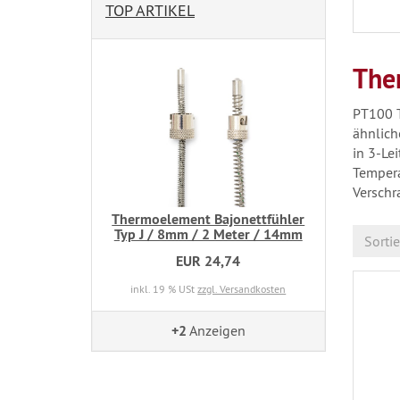
TOP ARTIKEL
The
PT100 T
ähnlich
in 3-Le
Tempera
Verschr
Thermoelement Bajonettfühler
Typ J / 8mm / 2 Meter / 14mm
Sorti
EUR 24,74
inkl. 19 % USt
zzgl. Versandkosten
+2
Anzeigen