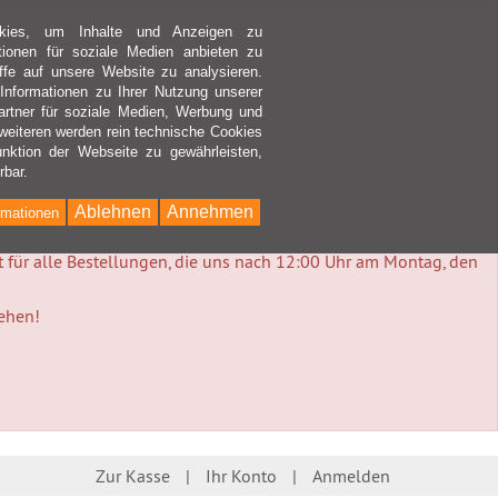
kies, um Inhalte und Anzeigen zu
ktionen für soziale Medien anbieten zu
ffe auf unsere Website zu analysieren.
nformationen zu Ihrer Nutzung unserer
rtner für soziale Medien, Werbung und
weiteren werden rein technische Cookies
nktion der Webseite zu gewährleisten,
rbar.
Ablehnen
Annehmen
rmationen
lt für alle Bestellungen, die uns nach 12:00 Uhr am Montag, den
tehen!
Zur Kasse
Ihr Konto
Anmelden