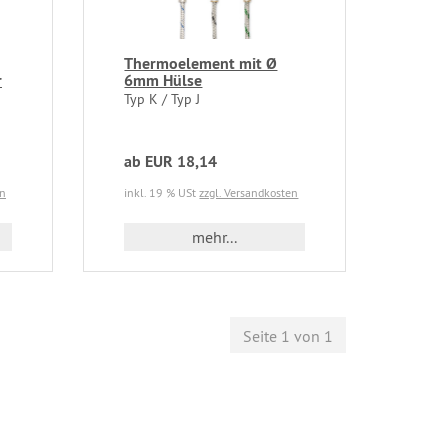
Thermoelement mit Ø
r
6mm Hülse
Typ K / Typ J
ab EUR 18,14
en
inkl. 19 % USt
zzgl. Versandkosten
mehr...
Seite 1 von 1