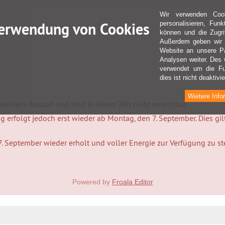
Wir verwenden Coo
erwendung von Cookies
personalisieren, Fun
können und die Zugri
Außerdem geben wir I
Website an unsere Pa
Analysen weiter. Des 
verwendet um die Fu
dies ist nicht deaktivie
Weitere Info
milien-Auszeit und sind in dieser Zeit nicht erreichbar.
 erfolgt jedoch erst wieder ab Montag, den 7. September. Dies gi
7. September wieder erholt und voller Energie zur Verfügung zu s
Powered by
Froala Editor