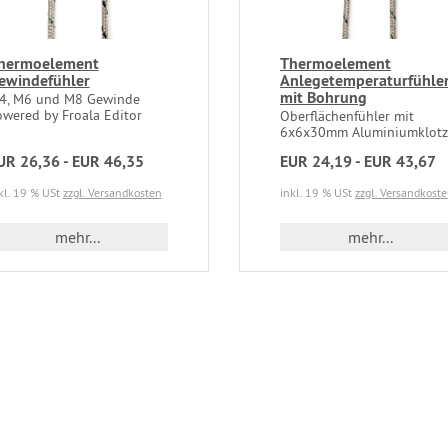
hermoelement
Thermoelement
ewindefühler
Anlegetemperaturfühle
mit Bohrung
4, M6 und M8 Gewinde
owered by Froala Editor
Oberflächenfühler mit
6x6x30mm Aluminiumklotz
UR 26,36 - EUR 46,35
EUR 24,19 - EUR 43,67
kl. 19 % USt
zzgl. Versandkosten
inkl. 19 % USt
zzgl. Versandkost
mehr...
mehr...