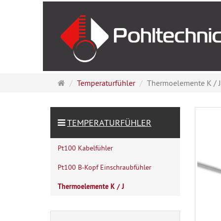
Startseite
Temperaturfühler
Thermoelemente K / J
TEMPERATURFÜHLER
Pt100 Kabelfühler
Pt100 B-Kopf Einschraubfühler
Thermoelemente K / J