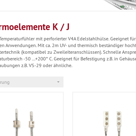
rmoelemente K / J
emperaturfühler mit perforierter V4A Edelstahlhülse. Geeignet fü
en Anwendungen. Mit ca. 2m UV- und thermisch beständiger hochfle
itertechnik (kompatibel zu Zweileiteranschlüssen). Schnelle Anspr
turbereich -50 ...+200° C. Geeignet für Befestigung z.B. in Geh
aubungen z.B. VS-29 oder ähnliche.
erung