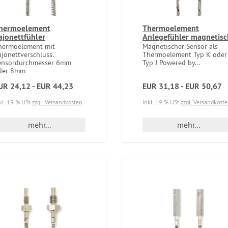
hermoelement
Thermoelement
ajonettfühler
Anlegefühler magnetisc
hermoelement mit
Magnetischer Sensor als
jonettverschluss.
Thermoelement Typ K oder
ensordurchmesser 6mm
Typ J Powered by...
der 8mm
UR 24,12 - EUR 44,23
EUR 31,18 - EUR 50,67
kl. 19 % USt
zzgl. Versandkosten
inkl. 19 % USt
zzgl. Versandkost
mehr...
mehr...