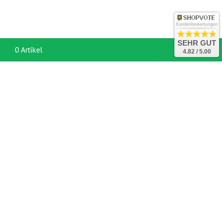
Kundenbewertungen
SEHR GUT
War
0 Artikel
4.82 / 5.00