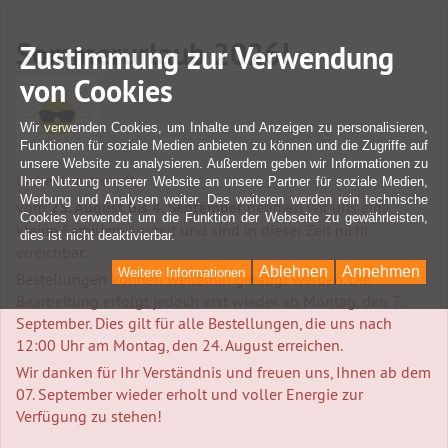
Sommerurlaub 2026!
Zustimmung zur Verwendung
von Cookies
Wir verwenden Cookies, um Inhalte und Anzeigen zu personalisieren,
Funktionen für soziale Medien anbieten zu können und die Zugriffe auf
unsere Website zu analysieren. Außerdem geben wir Informationen zu
Liebe Kundschaft,
Ihrer Nutzung unserer Website an unsere Partner für soziale Medien,
Werbung und Analysen weiter. Des weiteren werden rein technische
vom
25. August bis 4. September
nehmen wir uns eine
Cookies verwendet um die Funktion der Webseite zu gewährleisten,
kleine Familien-Auszeit und sind in dieser Zeit nicht
dies ist nicht deaktivierbar.
erreichbar.
Ablehnen
Annehmen
Weitere Informationen
Bestellungen können weiterhin getätigt werden. Die
Bearbeitung erfolgt jedoch erst wieder ab Montag, den 7.
September. Dies gilt für alle Bestellungen, die uns nach
12:00 Uhr am Montag, den 24. August erreichen.
Wir danken für Ihr Verständnis und freuen uns, Ihnen ab dem
07. September wieder erholt und voller Energie zur
Verfügung zu stehen!