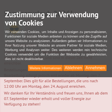
Sommerurlaub 2026!
Zustimmung zur Verwendung
von Cookies
Wir verwenden Cookies, um Inhalte und Anzeigen zu personalisieren,
Funktionen für soziale Medien anbieten zu können und die Zugriffe auf
unsere Website zu analysieren. Außerdem geben wir Informationen zu
Liebe Kundschaft,
Ihrer Nutzung unserer Website an unsere Partner für soziale Medien,
Werbung und Analysen weiter. Des weiteren werden rein technische
vom
25. August bis 4. September
nehmen wir uns eine
Cookies verwendet um die Funktion der Webseite zu gewährleisten,
kleine Familien-Auszeit und sind in dieser Zeit nicht
dies ist nicht deaktivierbar.
erreichbar.
Ablehnen
Annehmen
Weitere Informationen
Bestellungen können weiterhin getätigt werden. Die
Bearbeitung erfolgt jedoch erst wieder ab Montag, den 7.
September. Dies gilt für alle Bestellungen, die uns nach
12:00 Uhr am Montag, den 24. August erreichen.
Wir danken für Ihr Verständnis und freuen uns, Ihnen ab dem
07. September wieder erholt und voller Energie zur
Verfügung zu stehen!