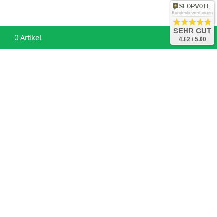
Kundenbewertungen
SEHR GUT
War
0 Artikel
4.82 / 5.00