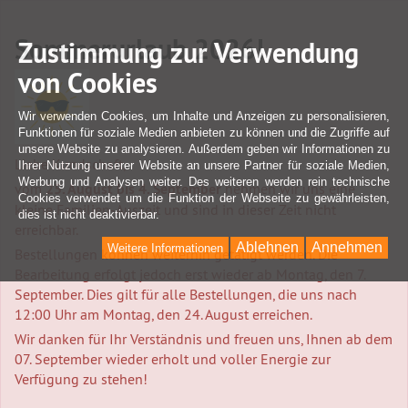
Sommerurlaub 2026!
Zustimmung zur Verwendung
von Cookies
Wir verwenden Cookies, um Inhalte und Anzeigen zu personalisieren,
Funktionen für soziale Medien anbieten zu können und die Zugriffe auf
unsere Website zu analysieren. Außerdem geben wir Informationen zu
Liebe Kundschaft,
Ihrer Nutzung unserer Website an unsere Partner für soziale Medien,
Werbung und Analysen weiter. Des weiteren werden rein technische
vom
25. August bis 4. September
nehmen wir uns eine
Cookies verwendet um die Funktion der Webseite zu gewährleisten,
kleine Familien-Auszeit und sind in dieser Zeit nicht
dies ist nicht deaktivierbar.
erreichbar.
Ablehnen
Annehmen
Weitere Informationen
Bestellungen können weiterhin getätigt werden. Die
Bearbeitung erfolgt jedoch erst wieder ab Montag, den 7.
September. Dies gilt für alle Bestellungen, die uns nach
12:00 Uhr am Montag, den 24. August erreichen.
Wir danken für Ihr Verständnis und freuen uns, Ihnen ab dem
07. September wieder erholt und voller Energie zur
Verfügung zu stehen!