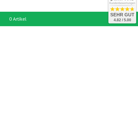
Kundenbewertungen
SEHR GUT
War
0 Artikel
4.82 / 5.00