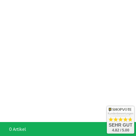
Kundenbewertungen
SEHR GUT
War
0 Artikel
4.82 / 5.00