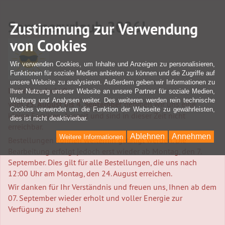
Sommerurlaub 2026!
Zustimmung zur Verwendung
von Cookies
Wir verwenden Cookies, um Inhalte und Anzeigen zu personalisieren,
Funktionen für soziale Medien anbieten zu können und die Zugriffe auf
unsere Website zu analysieren. Außerdem geben wir Informationen zu
Liebe Kundschaft,
Ihrer Nutzung unserer Website an unsere Partner für soziale Medien,
Werbung und Analysen weiter. Des weiteren werden rein technische
vom
25. August bis 4. September
nehmen wir uns eine
Cookies verwendet um die Funktion der Webseite zu gewährleisten,
kleine Familien-Auszeit und sind in dieser Zeit nicht
dies ist nicht deaktivierbar.
erreichbar.
Ablehnen
Annehmen
Weitere Informationen
Bestellungen können weiterhin getätigt werden. Die
Bearbeitung erfolgt jedoch erst wieder ab Montag, den 7.
September. Dies gilt für alle Bestellungen, die uns nach
12:00 Uhr am Montag, den 24. August erreichen.
Wir danken für Ihr Verständnis und freuen uns, Ihnen ab dem
07. September wieder erholt und voller Energie zur
Verfügung zu stehen!