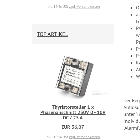
inkl. 19 % USt
zzgl. Versandkosten
O
a
Lo
P
TOP ARTIKEL
w
P
P
P
K
A
W
Der Reg
Thyristorsteller 1 x
Auflösu
Phasenanschnitt 230V 0 - 10V
unter "
DC / 25 A
Individ
EUR 36,07
Alarmfu
inkl. 19 % USt
zzgl. Versandkosten