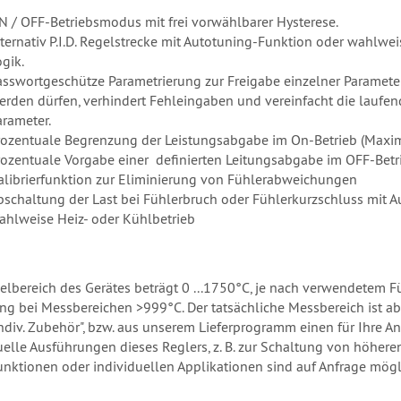
N / OFF-Betriebsmodus mit frei vorwählbarer Hysterese.
lternativ P.I.D. Regelstrecke mit Autotuning-Funktion oder wahlweis
gik.
asswortgeschütze Parametrierung zur Freigabe einzelner Paramete
erden dürfen, verhindert Fehleingaben und vereinfacht die laufe
arameter.
rozentuale Begrenzung der Leistungsabgabe im On-Betrieb (Maxim
rozentuale Vorgabe einer definierten Leitungsabgabe im OFF-Betr
alibrierfunktion zur Eliminierung von Fühlerabweichungen
bschaltung der Last bei Fühlerbruch oder Fühlerkurzschluss mit 
ahlweise Heiz- oder Kühlbetrieb
elbereich des Gerätes beträgt 0 ...1750°C, je nach verwendetem F
ng bei Messbereichen >999°C. Der tatsächliche Messbereich ist a
Indiv. Zubehör", bzw. aus unserem Lieferprogramm einen für Ihre
uelle Ausführungen dieses Reglers, z. B. zur Schaltung von höheren
nktionen oder individuellen Applikationen sind auf Anfrage mögl