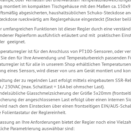
tig montiert im kompakten Tischgehäuse mit den Maßen ca. 150x9
iftsmäßig abgesicherten, haushaltsüblichen Schuko-Steckdose ang
teckdose rueckwärtig am Reglergehäuse eingesteckt (Stecker beil
er umfangreichen Funktionen ist dieser Regler durch eine verständ
ndener Papierform ausführlich erläutert und mit praktischen Einst
er geeignet.
peraturregler ist für den Anschluss von PT100-Sensoren, oder v
Sie den für Ihre Anwendung und Temperaturbereich passenden 
turregler ist für alle in unserem Shop erhältlichen Temperatursens
ung eines Sensors, wird dieser von uns am Gerät montiert und konf
altung der zu regelnden Last erfolgt mittels eingebautem SSR-Rel
 / 230VAC (max. Schaltlast = 16A bei ohmscher Last).
ndelsübliche Glasschmelzsicherung der Größe 5x20mm (frontseitig)
icherung der angeschlossenen Last erfolgt über einen internen S
wird nach dem Einstecken über einen frontseitigen EIN/AUS-Schalt
 Folientastatur der Reglereinheit.
assung an Ihre Anforderungen bietet der Regler noch eine Vielzah
iche Parametrierung auswähbar sind: