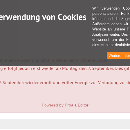
Wir verwenden Coo
erwendung von Cookies
personalisieren, Fun
können und die Zugri
Außerdem geben wir I
Website an unsere Pa
Analysen weiter. Des 
verwendet um die Fu
dies ist nicht deaktivie
Weitere Info
milien-Auszeit und sind in dieser Zeit nicht erreichbar.
 erfolgt jedoch erst wieder ab Montag, den 7. September. Dies gi
7. September wieder erholt und voller Energie zur Verfügung zu s
Powered by
Froala Editor