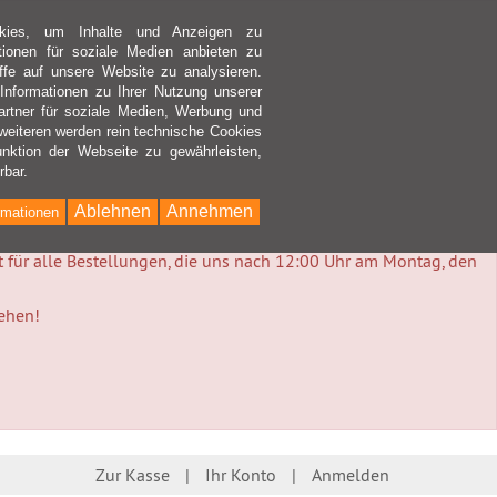
kies, um Inhalte und Anzeigen zu
ktionen für soziale Medien anbieten zu
ffe auf unsere Website zu analysieren.
nformationen zu Ihrer Nutzung unserer
rtner für soziale Medien, Werbung und
weiteren werden rein technische Cookies
nktion der Webseite zu gewährleisten,
rbar.
Ablehnen
Annehmen
rmationen
lt für alle Bestellungen, die uns nach 12:00 Uhr am Montag, den
tehen!
Zur Kasse
Ihr Konto
Anmelden