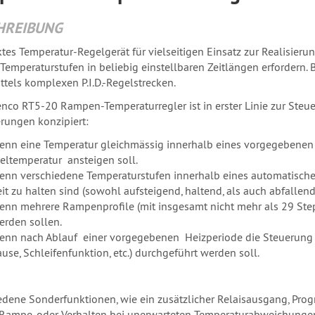
HREIBUNG
es Temperatur-Regelgerät für vielseitigen Einsatz zur Realisier
Temperaturstufen in beliebig einstellbaren Zeitlängen erfordern. 
ttels komplexen P.I.D.-Regelstrecken.
enco RT5-20 Rampen-Temperaturregler ist in erster Linie zur Ste
rungen konzipiert:
enn eine Temperatur gleichmässig innerhalb eines vorgegebenen Z
ieltemperatur ansteigen soll.
enn verschiedene Temperaturstufen innerhalb eines automatischen
it zu halten sind (sowohl aufsteigend, haltend, als auch abfallend
enn mehrere Rampenprofile (mit insgesamt nicht mehr als 29 Step
erden sollen.
enn nach Ablauf einer vorgegebenen Heizperiode die Steuerung abs
use, Schleifenfunktion, etc.) durchgeführt werden soll.
edene Sonderfunktionen, wie ein zusätzlicher Relaisausgang, Pr
 Rampe, oder Verhalten bei unerwarteten Temperaturabweichungen