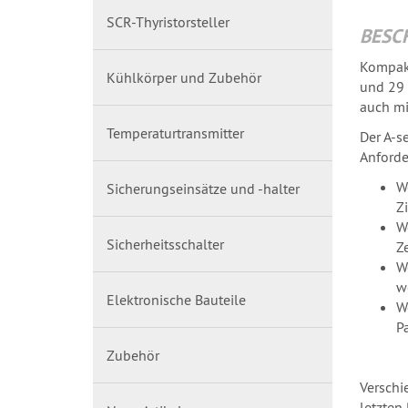
SCR-Thyristorsteller
BESC
Kompakt
Kühlkörper und Zubehör
und 29 
auch mi
Temperaturtransmitter
Der A-s
Anforde
W
Sicherungseinsätze und -halter
Z
W
Sicherheitsschalter
Ze
W
w
Elektronische Bauteile
W
Pa
Zubehör
Verschi
letzten