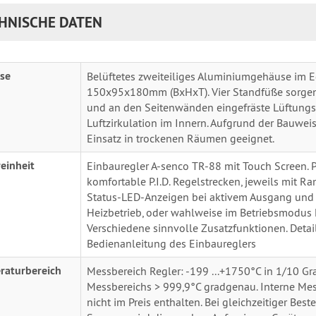
HNISCHE DATEN
se
Belüftetes zweiteiliges Aluminiumgehäuse im 
150x95x180mm (BxHxT). Vier Standfüße sorgen 
und an den Seitenwänden eingefräste Lüftungss
Luftzirkulation im Innern. Aufgrund der Bauwei
Einsatz in trockenen Räumen geeignet.
einheit
Einbauregler A-senco TR-88 mit Touch Screen. P
komfortable P.I.D. Regelstrecken, jeweils mit R
Status-LED-Anzeigen bei aktivem Ausgang und
Heizbetrieb, oder wahlweise im Betriebsmodus 
Verschiedene sinnvolle Zusatzfunktionen. Detail
Bedienanleitung des Einbaureglers
raturbereich
Messbereich Regler: -199 ...+1750°C in 1/10 G
Messbereichs > 999,9°C gradgenau. Interne Mes
nicht im Preis enthalten. Bei gleichzeitiger Be