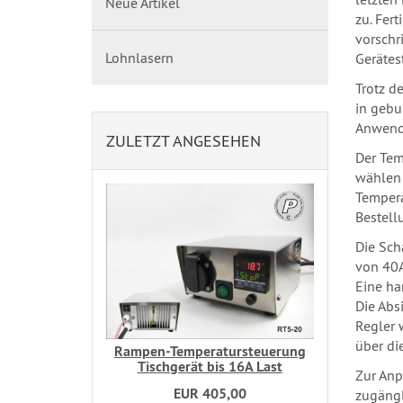
Neue Artikel
zu. Fer
vorschr
Lohnlasern
Gerätes
Trotz d
in gebu
Anwend
ZULETZT ANGESEHEN
Der Tem
wählen 
Tempera
Bestell
Die Sch
von 40A
Eine ha
Die Abs
Regler 
über die
Rampen-Temperatursteuerung
Tischgerät bis 16A Last
Zur Anp
EUR 405,00
zugängl