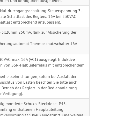
tiert und konfiguriert ausgeliefert.
t Nulldurchgangsschaltung. Steuerspannung 3-
male Schaltlast des Reglers: 16A bei 230VAC
haltlast entsprechend anzupassen).
ße 5x20mm 250mA, flink zur Absicherung der
Sicherungsautomat Thermoschutzschalter 16A
230VAC, max. 16A (AC1) ausgelegt. Induktive
 von SSR-Halbleiterrelais mit entsprechendem
erheitseinrichtungen, sofern bei Ausfall der
Anschlus von Lasten beachten Sie bitte auch
etrieb des Reglers in der Bedienanleitung
r Verfügung).
eitig montierte Schuko-Steckdose IP45.
rumfang enthaltenen Hauptzuleitung
mversorgung (230VAC) eingeführt. Eine weitere