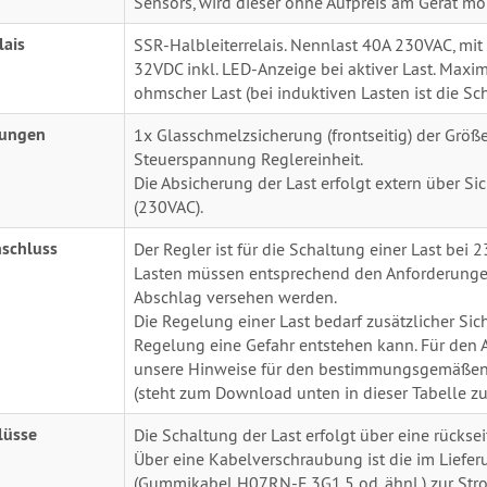
Sensors, wird dieser ohne Aufpreis am Gerät mon
lais
SSR-Halbleiterrelais. Nennlast 40A 230VAC, mi
32VDC inkl. LED-Anzeige bei aktiver Last. Maxi
ohmscher Last (bei induktiven Lasten ist die Sc
rungen
1x Glasschmelzsicherung (frontseitig) der Grö
Steuerspannung Reglereinheit.
Die Absicherung der Last erfolgt extern über 
(230VAC).
nschluss
Der Regler ist für die Schaltung einer Last bei 
Lasten müssen entsprechend den Anforderungen
Abschlag versehen werden.
Die Regelung einer Last bedarf zusätzlicher Sich
Regelung eine Gefahr entstehen kann. Für den 
unsere Hinweise für den bestimmungsgemäßen B
(steht zum Download unten in dieser Tabelle zu
lüsse
Die Schaltung der Last erfolgt über eine rücks
Über eine Kabelverschraubung ist die im Liefe
(Gummikabel H07RN-F 3G1,5 od. ähnl.) zur Stro