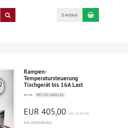
Warenkorb
Suchen
0 Artikel
Rampen-
Temperatursteuerung
Tischgerät bis 16A Last
Art.Nr.:
RT5-20-16ATr110
EUR 405,00
inkl. 19 % USt
zzgl. Versandkosten