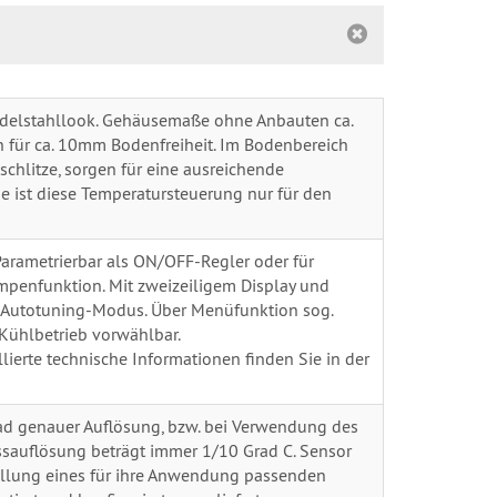
Edelstahllook. Gehäusemaße ohne Anbauten ca.
für ca. 10mm Bodenfreiheit. Im Bodenbereich
chlitze, sorgen für eine ausreichende
se ist diese Temperatursteuerung nur für den
arametrierbar als ON/OFF-Regler oder für
ampenfunktion. Mit zweizeiligem Display und
 Autotuning-Modus. Über Menüfunktion sog.
Kühlbetrieb vorwählbar.
lierte technische Informationen finden Sie in der
rad genauer Auflösung, bzw. bei Verwendung des
sauflösung beträgt immer 1/10 Grad C. Sensor
stellung eines für ihre Anwendung passenden