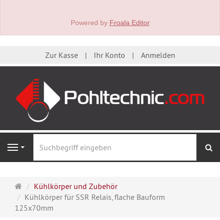
Powered by
Froala Editor
Zur Kasse
Ihr Konto
Anmelden
S
Navigation
Startseite
Kühlkörper und Zubehör
Kühlkörper für SSR Relais, flache Bauform
125x70mm