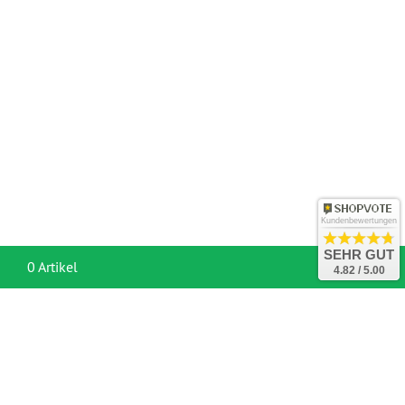
Kundenbewertungen
SEHR GUT
War
0 Artikel
4.82 / 5.00