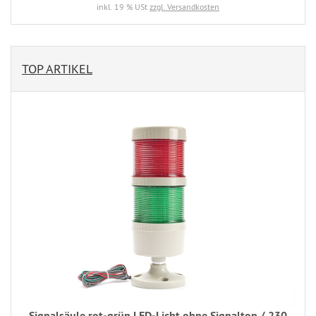
inkl. 19 % USt
zzgl. Versandkosten
TOP ARTIKEL
Signalsäule rot-grün LED-Licht ohne Signalton / 230