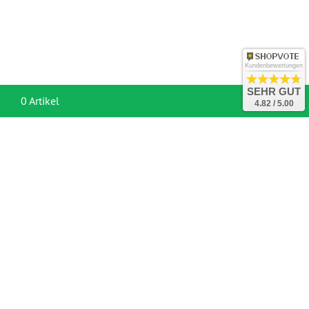
Kundenbewertungen
SEHR GUT
War
0 Artikel
4.82 / 5.00