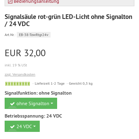
Bedienungsanleitung
Signalsäule rot-grün LED-Licht ohne Signalton
/ 24 VDC
Art.Nr.:
EB-38-TowRtgr24v
EUR 32,00
inkl. 19 % USt
zzgl. Versandkosten
Sofort
Lieferzeit 1-2 Tage
Gewicht 0,3 kg
versandfähig,
Signalfunktion:
ohne Signalton
ausreichende
Stückzahl
ohne Signalton
Betriebsspannung:
24 VDC
24 VDC