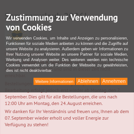
Sommerurlaub 2026!
Zustimmung zur Verwendung
von Cookies
Wir verwenden Cookies, um Inhalte und Anzeigen zu personalisieren,
Funktionen für soziale Medien anbieten zu können und die Zugriffe auf
unsere Website zu analysieren. Außerdem geben wir Informationen zu
Liebe Kundschaft,
Ihrer Nutzung unserer Website an unsere Partner für soziale Medien,
Werbung und Analysen weiter. Des weiteren werden rein technische
vom
25. August bis 4. September
nehmen wir uns eine
Cookies verwendet um die Funktion der Webseite zu gewährleisten,
kleine Familien-Auszeit und sind in dieser Zeit nicht
dies ist nicht deaktivierbar.
erreichbar.
Ablehnen
Annehmen
Weitere Informationen
Bestellungen können weiterhin getätigt werden. Die
Bearbeitung erfolgt jedoch erst wieder ab Montag, den 7.
September. Dies gilt für alle Bestellungen, die uns nach
12:00 Uhr am Montag, den 24. August erreichen.
Wir danken für Ihr Verständnis und freuen uns, Ihnen ab dem
07. September wieder erholt und voller Energie zur
Verfügung zu stehen!