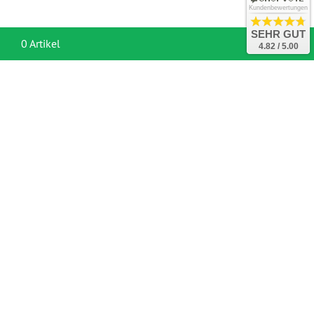
Kundenbewertungen
SEHR GUT
War
0 Artikel
4.82 / 5.00