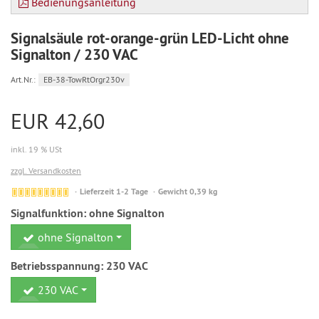
Bedienungsanleitung
Signalsäule rot-orange-grün LED-Licht ohne
Signalton / 230 VAC
Art.Nr.:
EB-38-TowRtOrgr230v
EUR 42,60
inkl. 19 % USt
zzgl. Versandkosten
Sehr
Lieferzeit 1-2 Tage
Gewicht 0,39 kg
geringe
Signalfunktion:
ohne Signalton
Stückzahl,
evtl.
ohne Signalton
Teillieferung
mit
Betriebsspannung:
230 VAC
Lieferzeit
230 VAC