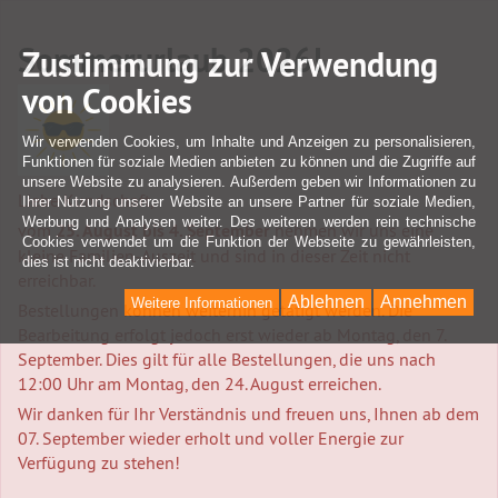
Sommerurlaub 2026!
Zustimmung zur Verwendung
von Cookies
Wir verwenden Cookies, um Inhalte und Anzeigen zu personalisieren,
Funktionen für soziale Medien anbieten zu können und die Zugriffe auf
unsere Website zu analysieren. Außerdem geben wir Informationen zu
Liebe Kundschaft,
Ihrer Nutzung unserer Website an unsere Partner für soziale Medien,
Werbung und Analysen weiter. Des weiteren werden rein technische
vom
25. August bis 4. September
nehmen wir uns eine
Cookies verwendet um die Funktion der Webseite zu gewährleisten,
kleine Familien-Auszeit und sind in dieser Zeit nicht
dies ist nicht deaktivierbar.
erreichbar.
Ablehnen
Annehmen
Weitere Informationen
Bestellungen können weiterhin getätigt werden. Die
Bearbeitung erfolgt jedoch erst wieder ab Montag, den 7.
September. Dies gilt für alle Bestellungen, die uns nach
12:00 Uhr am Montag, den 24. August erreichen.
Wir danken für Ihr Verständnis und freuen uns, Ihnen ab dem
07. September wieder erholt und voller Energie zur
Verfügung zu stehen!