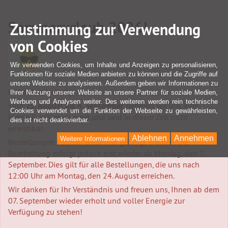
Sommerurlaub 2026!
Zustimmung zur Verwendung
von Cookies
Wir verwenden Cookies, um Inhalte und Anzeigen zu personalisieren,
Funktionen für soziale Medien anbieten zu können und die Zugriffe auf
unsere Website zu analysieren. Außerdem geben wir Informationen zu
Liebe Kundschaft,
Ihrer Nutzung unserer Website an unsere Partner für soziale Medien,
Werbung und Analysen weiter. Des weiteren werden rein technische
vom
25. August bis 4. September
nehmen wir uns eine
Cookies verwendet um die Funktion der Webseite zu gewährleisten,
kleine Familien-Auszeit und sind in dieser Zeit nicht
dies ist nicht deaktivierbar.
erreichbar.
Ablehnen
Annehmen
Weitere Informationen
Bestellungen können weiterhin getätigt werden. Die
Bearbeitung erfolgt jedoch erst wieder ab Montag, den 7.
September. Dies gilt für alle Bestellungen, die uns nach
12:00 Uhr am Montag, den 24. August erreichen.
Wir danken für Ihr Verständnis und freuen uns, Ihnen ab dem
07. September wieder erholt und voller Energie zur
Verfügung zu stehen!