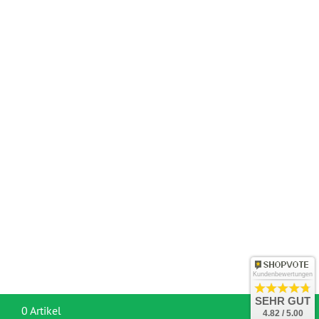
Kundenbewertungen
SEHR GUT
War
0 Artikel
4.82 / 5.00