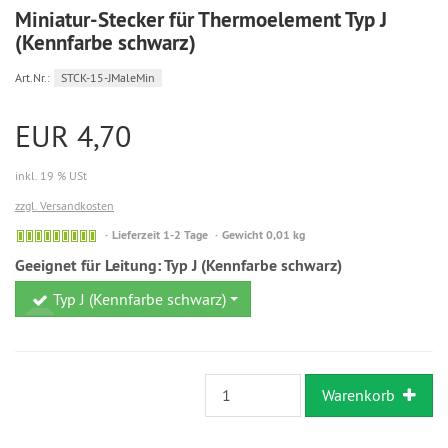
Miniatur-Stecker für Thermoelement Typ J
(Kennfarbe schwarz)
Art.Nr.:
STCK-15-JMaleMin
EUR 4,70
inkl. 19 % USt
zzgl. Versandkosten
Sofort
Lieferzeit 1-2 Tage
Gewicht 0,01 kg
versandfähig,
Geeignet für Leitung:
Typ J (Kennfarbe schwarz)
ausreichende
Stückzahl
Typ J (Kennfarbe schwarz)
Warenkorb