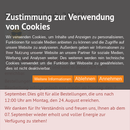
Sommerurlaub 2026!
Zustimmung zur Verwendung
von Cookies
Wir verwenden Cookies, um Inhalte und Anzeigen zu personalisieren,
Funktionen für soziale Medien anbieten zu können und die Zugriffe auf
unsere Website zu analysieren. Außerdem geben wir Informationen zu
Liebe Kundschaft,
Ihrer Nutzung unserer Website an unsere Partner für soziale Medien,
Werbung und Analysen weiter. Des weiteren werden rein technische
vom
25. August bis 4. September
nehmen wir uns eine
Cookies verwendet um die Funktion der Webseite zu gewährleisten,
kleine Familien-Auszeit und sind in dieser Zeit nicht
dies ist nicht deaktivierbar.
erreichbar.
Ablehnen
Annehmen
Weitere Informationen
Bestellungen können weiterhin getätigt werden. Die
Bearbeitung erfolgt jedoch erst wieder ab Montag, den 7.
September. Dies gilt für alle Bestellungen, die uns nach
12:00 Uhr am Montag, den 24. August erreichen.
Wir danken für Ihr Verständnis und freuen uns, Ihnen ab dem
07. September wieder erholt und voller Energie zur
Verfügung zu stehen!