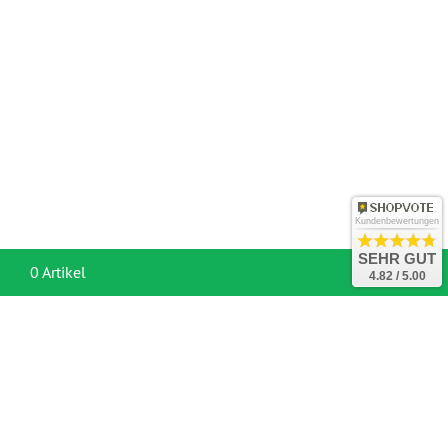
Kundenbewertungen
SEHR GUT
War
0 Artikel
4.82 / 5.00