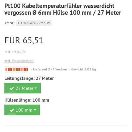
Pt100 Kabeltemperaturfühler wasserdicht
vergossen Ø 6mm Hülse 100 mm / 27 Meter
Art.Nr.:
C-H100x6sil27m3Lw
EUR 65,51
inkl. 19 % USt
zzgl. Versandkosten
Mit
Lieferzeit 2 - 3 Wochen
Gewicht 1,03 kg
Lieferzeit,
Leitungslänge:
27 Meter
da
zur
27 Meter
Zeit
ausverkauft
Hülsenlänge:
100 mm
100 mm