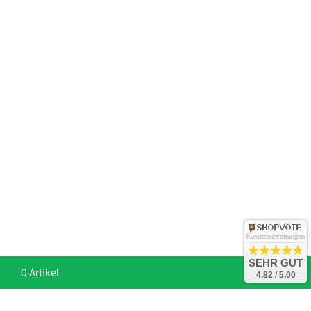
Kundenbewertungen
SEHR GUT
War
0 Artikel
4.82 / 5.00