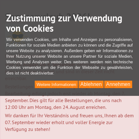
Sommerurlaub 2026!
Zustimmung zur Verwendung
von Cookies
Wir verwenden Cookies, um Inhalte und Anzeigen zu personalisieren,
Funktionen für soziale Medien anbieten zu können und die Zugriffe auf
unsere Website zu analysieren. Außerdem geben wir Informationen zu
Liebe Kundschaft,
Ihrer Nutzung unserer Website an unsere Partner für soziale Medien,
Werbung und Analysen weiter. Des weiteren werden rein technische
vom
25. August bis 4. September
nehmen wir uns eine
Cookies verwendet um die Funktion der Webseite zu gewährleisten,
kleine Familien-Auszeit und sind in dieser Zeit nicht
dies ist nicht deaktivierbar.
erreichbar.
Ablehnen
Annehmen
Weitere Informationen
Bestellungen können weiterhin getätigt werden. Die
Bearbeitung erfolgt jedoch erst wieder ab Montag, den 7.
September. Dies gilt für alle Bestellungen, die uns nach
12:00 Uhr am Montag, den 24. August erreichen.
Wir danken für Ihr Verständnis und freuen uns, Ihnen ab dem
07. September wieder erholt und voller Energie zur
Verfügung zu stehen!