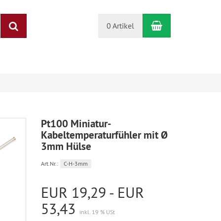
Warenkorb
Suchen
0 Artikel
Pt100 Miniatur-
Kabeltemperaturfühler mit Ø
3mm Hülse
Art.Nr.:
C-H-3mm
EUR 19,29 - EUR
53,43
inkl. 19 % USt