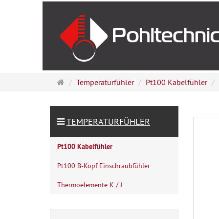
Startseite
Temperaturfühler
Pt100 Kabelfühler
TEMPERATURFÜHLER
Pt100 Kabelfühler
Pt100 B-Kopf Einschraubfühler
Thermoelemente K / J