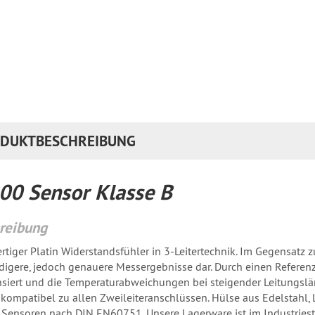
DUKTBESCHREIBUNG
00 Sensor Klasse B
reibung
tiger Platin Widerstandsfühler in 3-Leitertechnik. Im Gegensatz zu
igere, jedoch genauere Messergebnisse dar. Durch einen Referenzl
iert und die Temperaturabweichungen bei steigender Leitungsläng
kompatibel zu allen Zweileiteranschlüssen. Hülse aus Edelstahl, 
 Sensoren nach DIN EN60751. Unsere Lagerware ist im Industriesta