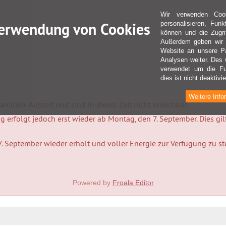
Wir verwenden Coo
erwendung von Cookies
personalisieren, Fun
können und die Zugri
Außerdem geben wir I
Website an unsere Pa
Analysen weiter. Des 
verwendet um die Fu
dies ist nicht deaktivie
Weitere Info
milien-Auszeit und sind in dieser Zeit nicht erreichbar.
 erfolgt jedoch erst wieder ab Montag, den 7. September. Dies gi
7. September wieder erholt und voller Energie zur Verfügung zu s
Powered by
Froala Editor