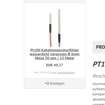
PRO
Pt100 Kabeltemperaturfühler
wasserdicht vergossen Ø 6mm
Hülse 50 mm / 15 Meter
PT1
EUR 49,27
inkl. 19 % USt
zzgl. Versandkosten
Besch
+2
Anzeigen
Hochwer
aufwend
kompens
abwärts
unserer