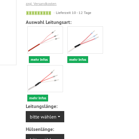
zzgl. Versandkosten
Sofort
Lieferzeit 10 - 12 Tage
versandfähig,
Auswahl Leitungsart:
ausreichende
Stückzahl
mehr Infos
mehr Infos
mehr Infos
Leitungslänge:
bitte wählen
Hülsenlänge: