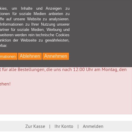
kies, um Inhalte und Anzeigen zu
ktionen für soziale Medien anbieten zu
ffe auf unsere Website zu analysieren.
nformationen zu Ihrer Nutzung unserer
rtner für soziale Medien, Werbung und
weiteren werden rein technische Cookies
nktion der Webseite zu gewährleisten,
rbar.
Ablehnen
Annehmen
rmationen
lt für alle Bestellungen, die uns nach 12:00 Uhr am Montag, den
tehen!
Zur Kasse
Ihr Konto
Anmelden