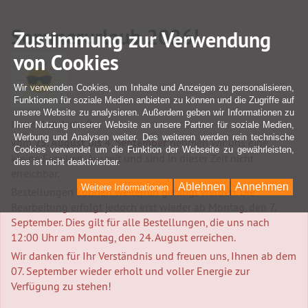
Sommerurlaub 2026!
Zustimmung zur Verwendung
von Cookies
Wir verwenden Cookies, um Inhalte und Anzeigen zu personalisieren,
Funktionen für soziale Medien anbieten zu können und die Zugriffe auf
unsere Website zu analysieren. Außerdem geben wir Informationen zu
Liebe Kundschaft,
Ihrer Nutzung unserer Website an unsere Partner für soziale Medien,
Werbung und Analysen weiter. Des weiteren werden rein technische
vom
25. August bis 4. September
nehmen wir uns eine
Cookies verwendet um die Funktion der Webseite zu gewährleisten,
kleine Familien-Auszeit und sind in dieser Zeit nicht
dies ist nicht deaktivierbar.
erreichbar.
Ablehnen
Annehmen
Weitere Informationen
Bestellungen können weiterhin getätigt werden. Die
Bearbeitung erfolgt jedoch erst wieder ab Montag, den 7.
September. Dies gilt für alle Bestellungen, die uns nach
12:00 Uhr am Montag, den 24. August erreichen.
Wir danken für Ihr Verständnis und freuen uns, Ihnen ab dem
07. September wieder erholt und voller Energie zur
Verfügung zu stehen!