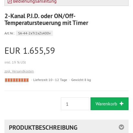
Bedienungsanleitung
2-Kanal P.I.D. oder ON/Off-
Temperatursteuerung mit Timer
Art.Nr.:
SA-44-2xTr2xZs400v
EUR 1.655,59
inkl. 19 % USt
zzgl. Versandkosten
Mit
Lieferzeit 10 - 12 Tage
Gewicht 8 kg
Lieferzeit,
da
zur
Zeit
Warenkorb
ausverkauft
PRODUKTBESCHREIBUNG