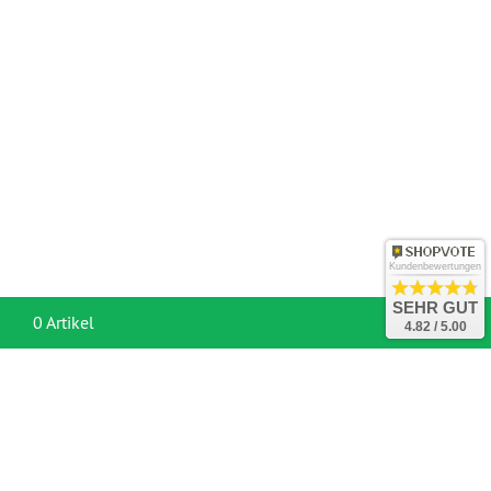
Kundenbewertungen
SEHR GUT
War
0 Artikel
4.82 / 5.00