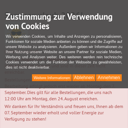
Sommerurlaub 2026!
Zustimmung zur Verwendung
von Cookies
Wir verwenden Cookies, um Inhalte und Anzeigen zu personalisieren,
Funktionen für soziale Medien anbieten zu können und die Zugriffe auf
unsere Website zu analysieren. Außerdem geben wir Informationen zu
Liebe Kundschaft,
Ihrer Nutzung unserer Website an unsere Partner für soziale Medien,
Werbung und Analysen weiter. Des weiteren werden rein technische
vom
25. August bis 4. September
nehmen wir uns eine
Cookies verwendet um die Funktion der Webseite zu gewährleisten,
kleine Familien-Auszeit und sind in dieser Zeit nicht
dies ist nicht deaktivierbar.
erreichbar.
Ablehnen
Annehmen
Weitere Informationen
Bestellungen können weiterhin getätigt werden. Die
Bearbeitung erfolgt jedoch erst wieder ab Montag, den 7.
September. Dies gilt für alle Bestellungen, die uns nach
12:00 Uhr am Montag, den 24. August erreichen.
Wir danken für Ihr Verständnis und freuen uns, Ihnen ab dem
07. September wieder erholt und voller Energie zur
Verfügung zu stehen!