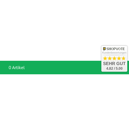
Kundenbewertungen
SEHR GUT
War
0 Artikel
4.82 / 5.00