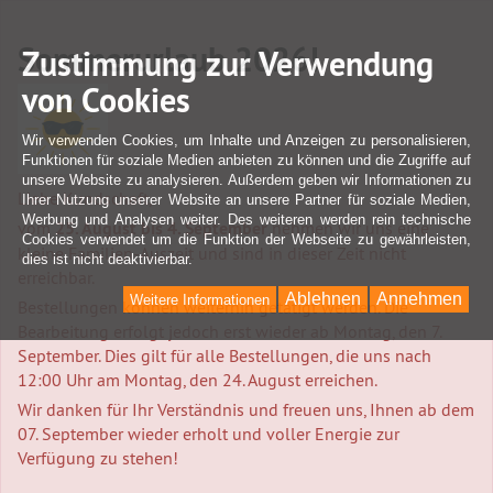
Sommerurlaub 2026!
Zustimmung zur Verwendung
von Cookies
Wir verwenden Cookies, um Inhalte und Anzeigen zu personalisieren,
Funktionen für soziale Medien anbieten zu können und die Zugriffe auf
unsere Website zu analysieren. Außerdem geben wir Informationen zu
Liebe Kundschaft,
Ihrer Nutzung unserer Website an unsere Partner für soziale Medien,
Werbung und Analysen weiter. Des weiteren werden rein technische
vom
25. August bis 4. September
nehmen wir uns eine
Cookies verwendet um die Funktion der Webseite zu gewährleisten,
kleine Familien-Auszeit und sind in dieser Zeit nicht
dies ist nicht deaktivierbar.
erreichbar.
Ablehnen
Annehmen
Weitere Informationen
Bestellungen können weiterhin getätigt werden. Die
Bearbeitung erfolgt jedoch erst wieder ab Montag, den 7.
September. Dies gilt für alle Bestellungen, die uns nach
12:00 Uhr am Montag, den 24. August erreichen.
Wir danken für Ihr Verständnis und freuen uns, Ihnen ab dem
07. September wieder erholt und voller Energie zur
Verfügung zu stehen!