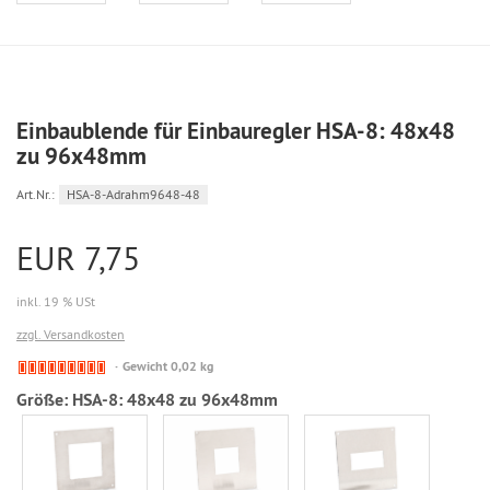
Einbaublende für Einbauregler HSA-8: 48x48
zu 96x48mm
Art.Nr.:
HSA-8-Adrahm9648-48
EUR 7,75
inkl. 19 % USt
zzgl. Versandkosten
Mit
Gewicht 0,02 kg
Lieferzeit,
Größe:
HSA-8: 48x48 zu 96x48mm
da
zur
Zeit
ausverkauft