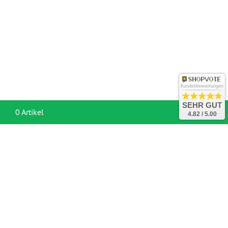
Kundenbewertungen
SEHR GUT
War
0 Artikel
4.82 / 5.00