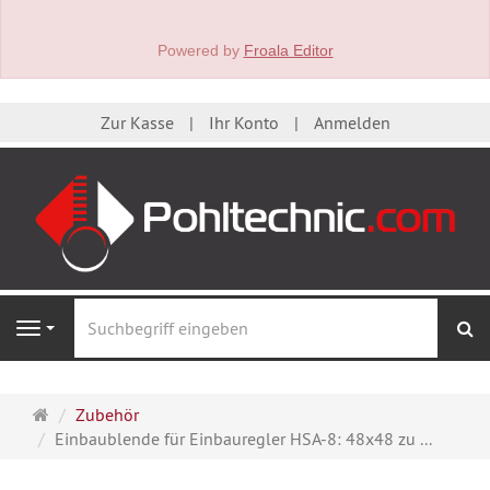
Powered by
Froala Editor
Zur Kasse
Ihr Konto
Anmelden
S
Navigation
Startseite
Zubehör
Einbaublende für Einbauregler HSA-8: 48x48 zu ...