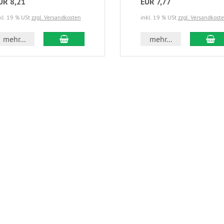
UR 8,21
EUR 7,77
kl. 19 % USt
zzgl. Versandkosten
inkl. 19 % USt
zzgl. Versandkost
In den Warenkorb
In
mehr...
mehr...