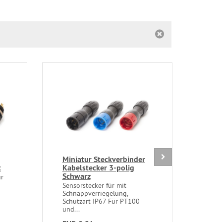
Miniatur Steckverbinder
Tem
t
Kabelstecker 3-polig
TR-1
Schwarz
Inp
ür
Sensorstecker für mit
zur 
Schnappverriegelung,
mitt
Schutzart IP67 Für PT100
10V
und...