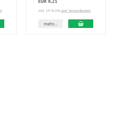
EUR 8,21
EUR
en
inkl. 19 % USt
zzgl. Versandkosten
inkl.
 den Warenkorb
In den Warenkorb
mehr...
m