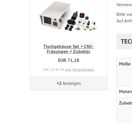
Verwend
Bitte w
Auf Anf
TEC
Tischgehäuse-Set + CNC-
Fräsungen + Zubehör
EUR 71,28
Maße
inkl. 19 % USt
zzgl. Versandkosten
+2
Anzeigen
Materi
Zubeh