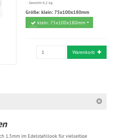
versandfähig,
Gewicht 0,2 kg
ausreichende
Größe:
klein: 75x100x180mm
Stückzahl
klein: 75x100x180mm
Warenkorb
en
h 1,5mm im Edelstahllook für vielseitige