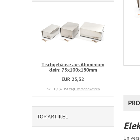
Tischgehäuse aus Aluminium
klein: 75x100x180mm
EUR 25,32
inkl. 19 % USt
zzgl. Versandkosten
PRO
TOP ARTIKEL
Ele
Univers