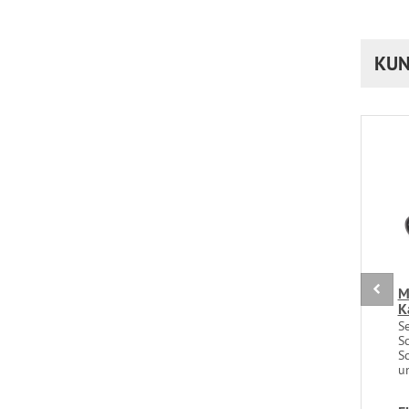
KUN
M
K
Se
S
S
un