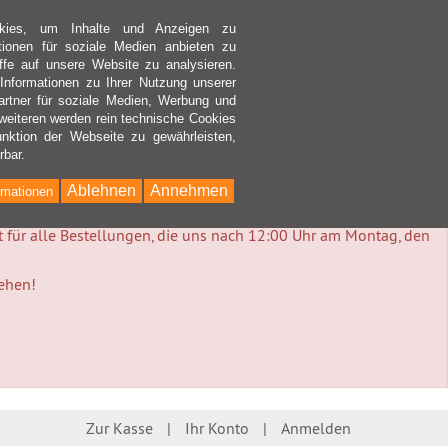
kies, um Inhalte und Anzeigen zu
ktionen für soziale Medien anbieten zu
ffe auf unsere Website zu analysieren.
nformationen zu Ihrer Nutzung unserer
rtner für soziale Medien, Werbung und
weiteren werden rein technische Cookies
nktion der Webseite zu gewährleisten,
rbar.
Ablehnen
Annehmen
rmationen
lt für alle Bestellungen, die uns nach 12:00 Uhr am Montag, den
tehen!
Zur Kasse
Ihr Konto
Anmelden