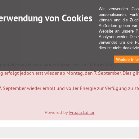
Wir verwenden Coo
erwendung von Cookies
personalisieren, Fun
können und die Zugri
Außerdem geben wir I
Website an unsere Pa
Analysen weiter. Des 
verwendet um die Fu
dies ist nicht deaktivie
Weitere Info
milien-Auszeit und sind in dieser Zeit nicht erreichbar.
 erfolgt jedoch erst wieder ab Montag, den 7. September. Dies gi
7. September wieder erholt und voller Energie zur Verfügung zu s
Powered by
Froala Editor