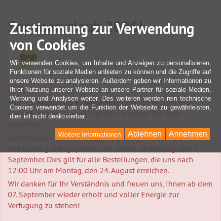
Sommerurlaub 2026!
Zustimmung zur Verwendung
von Cookies
Wir verwenden Cookies, um Inhalte und Anzeigen zu personalisieren,
Funktionen für soziale Medien anbieten zu können und die Zugriffe auf
unsere Website zu analysieren. Außerdem geben wir Informationen zu
Liebe Kundschaft,
Ihrer Nutzung unserer Website an unsere Partner für soziale Medien,
Werbung und Analysen weiter. Des weiteren werden rein technische
vom
25. August bis 4. September
nehmen wir uns eine
Cookies verwendet um die Funktion der Webseite zu gewährleisten,
kleine Familien-Auszeit und sind in dieser Zeit nicht
dies ist nicht deaktivierbar.
erreichbar.
Ablehnen
Annehmen
Weitere Informationen
Bestellungen können weiterhin getätigt werden. Die
Bearbeitung erfolgt jedoch erst wieder ab Montag, den 7.
September. Dies gilt für alle Bestellungen, die uns nach
12:00 Uhr am Montag, den 24. August erreichen.
Wir danken für Ihr Verständnis und freuen uns, Ihnen ab dem
07. September wieder erholt und voller Energie zur
Verfügung zu stehen!