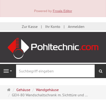
Powered by
Froala Editor
Zur Kasse
Ihr Konto
Anmelden
S
Navigation
Startseite
Gehäuse
Wandgehäuse
GEH-80 Wandschaltschrank m. Sichttüre und ...