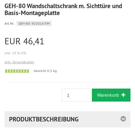
GEH-80 Wandschaltschrank m. Sichttüre und
Basis-Montageplatte
Art.Nr.:
GEH-80-302016TrM
EUR 46,41
inkl. 19 % USt
zzgl. Versandkosten
Sofort
Gewicht 0,5 kg
versandfähig,
ausreichende
Stückzahl
Warenkorb
PRODUKTBESCHREIBUNG