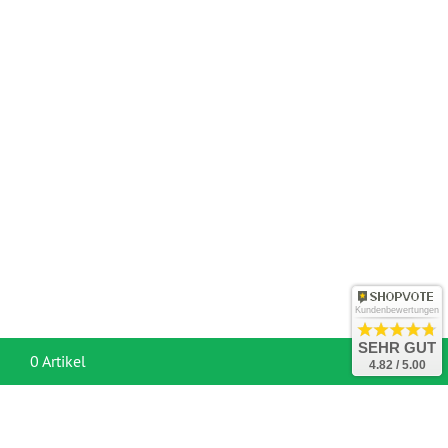
Kundenbewertungen
SEHR GUT
War
0 Artikel
4.82 / 5.00