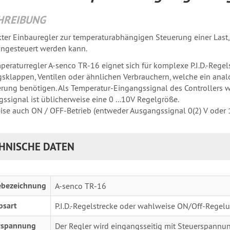
HREIBUNG
er Einbauregler zur temperaturabhängigen Steuerung einer Last, 
 angesteuert werden kann.
peraturregler A-senco TR-16 eignet sich für komplexe P.I.D.-Regels
sklappen, Ventilen oder ähnlichen Verbrauchern, welche ein ana
rung benötigen. Als Temperatur-Eingangssignal des Controllers w
ssignal ist üblicherweise eine 0 ...10V Regelgröße.
se auch ON / OFF-Betrieb (entweder Ausgangssignal 0(2) V oder 10
HNISCHE DATEN
ebezeichnung
A-senco TR-16
bsart
P.I.D.-Regelstrecke oder wahlweise ON/Off-Regelu
rspannung
Der Regler wird eingangsseitig mit Steuerspannun