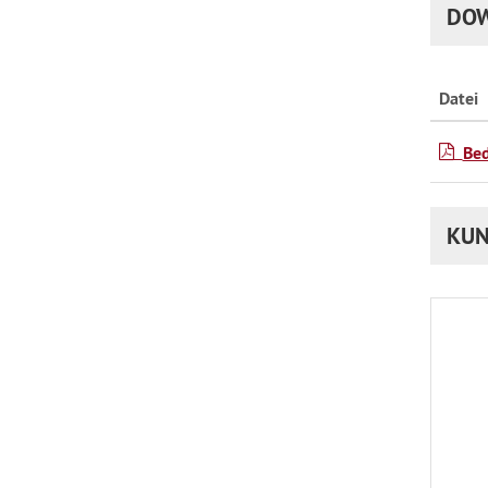
DO
Datei
Be
KUN