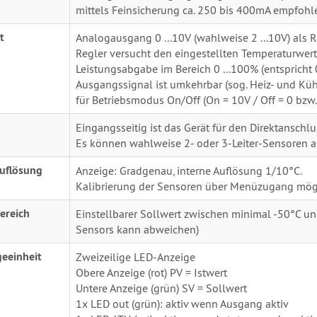
mittels Feinsicherung ca. 250 bis 400mA empfohl
t
Analogausgang 0 ...10V (wahlweise 2 ...10V) als 
Regler versucht den eingestellten Temperaturwert 
Leistungsabgabe im Bereich 0 ...100% (entspricht 0
Ausgangssignal ist umkehrbar (sog. Heiz- und Kü
für Betriebsmodus On/Off (On = 10V / Off = 0 bzw.
Eingangsseitig ist das Gerät für den Direktansch
Es können wahlweise 2- oder 3-Leiter-Sensoren 
uflösung
Anzeige: Gradgenau, interne Auflösung 1/10°C.
Kalibrierung der Sensoren über Menüzugang mögli
ereich
Einstellbarer Sollwert zwischen minimal -50°C u
Sensors kann abweichen)
eeinheit
Zweizeilige LED-Anzeige
Obere Anzeige (rot) PV = Istwert
Untere Anzeige (grün) SV = Sollwert
1x LED out (grün): aktiv wenn Ausgang aktiv