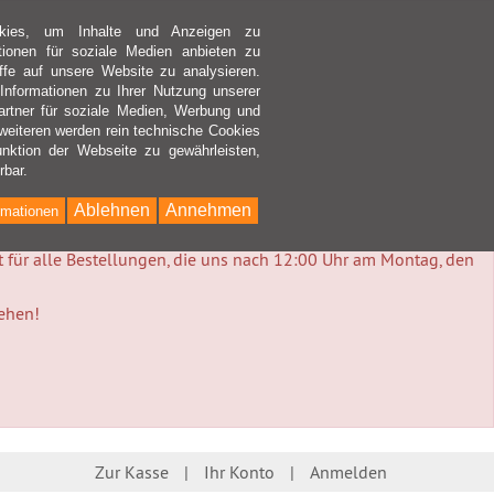
kies, um Inhalte und Anzeigen zu
ktionen für soziale Medien anbieten zu
ffe auf unsere Website zu analysieren.
nformationen zu Ihrer Nutzung unserer
rtner für soziale Medien, Werbung und
weiteren werden rein technische Cookies
nktion der Webseite zu gewährleisten,
rbar.
Ablehnen
Annehmen
rmationen
lt für alle Bestellungen, die uns nach 12:00 Uhr am Montag, den
tehen!
Zur Kasse
Ihr Konto
Anmelden