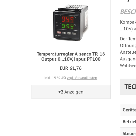
BESC
Kompakt
...10V)
Der Tem
Öffnung
Ansteue
Temperaturregler A-senco TR-16
Ausgang
Output 0...10V, Input PT100
Wahlwei
EUR 61,76
inkl. 19 % USt
zzgl. Versandkosten
TEC
+2
Anzeigen
Gerät
Betrie
Steue