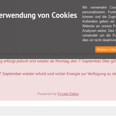
Wir verwenden Coo
erwendung von Cookies
personalisieren, Fun
können und die Zugri
Außerdem geben wir I
Website an unsere Pa
Analysen weiter. Des 
verwendet um die Fu
dies ist nicht deaktivie
Weitere Info
milien-Auszeit und sind in dieser Zeit nicht erreichbar.
 erfolgt jedoch erst wieder ab Montag, den 7. September. Dies gi
7. September wieder erholt und voller Energie zur Verfügung zu s
Powered by
Froala Editor