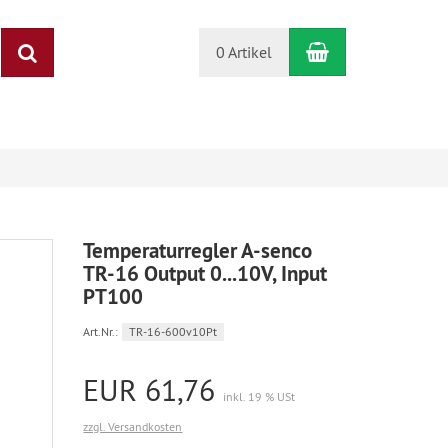
Warenkorb
Suchen
0 Artikel
Temperaturregler A-senco
TR-16 Output 0...10V, Input
PT100
Art.Nr.:
TR-16-600v10Pt
EUR 61,76
inkl. 19 % USt
zzgl. Versandkosten