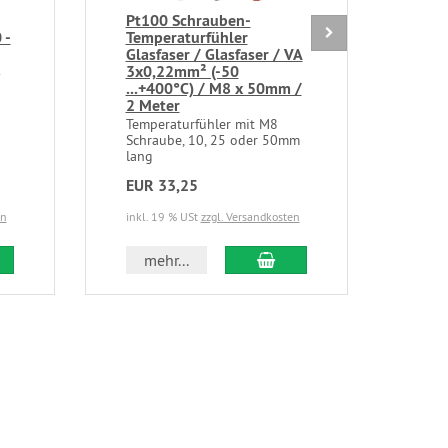
Pt100 Schrauben-
Kab
 -
Temperaturfühler
mit
Glasfaser / Glasfaser / VA
Glas
3x0,22mm² (-50
3x0
-
...+400°C) / M8 x 50mm /
50 
2 Meter
Temp
Edel
Temperaturfühler mit M8
Schraube, 10, 25 oder 50mm
lang
EUR 33,25
EUR
en
inkl. 19 % USt
zzgl. Versandkosten
inkl.
 den Warenkorb
In den Warenkorb
mehr...
m