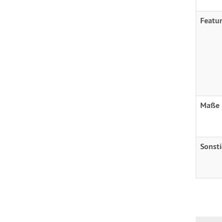
Featu
Maße
Sonst