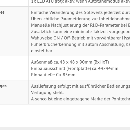
1x LED ATU (rot): aktiv, wenn Autotunemodus akti
res
Einfache Veränderung des Sollwerts jederzeit durc
Übersichtliche Parametrierung zur Inbetriebnahme m
Manuelle Nachjustierung der P.I.D-Parameter bei 
Zusätzlich kann eine minimale Taktzeit vorgegeb
Wahlweise ON / Off-Betrieb mit vorwählbarer Hyste
Fühlerbrucherkennung mit autom Abschaltung, Ka
einstellbar.
Außenmaß ca. 48 x 48 x 90mm (BxHxT)
Einbauausschnitt (Frontplatte) ca. 44x44mm
Einbautiefe: Ca. 85mm
iges
Auslieferung erfolgt mit ausführlicher Bedienun
Verfügung steht.
A-senco ist eine eingetragene Marke der Pohltec