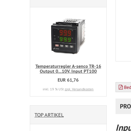
Temperaturregler A-senco TR-16
Output 0...10V, Input PT100
EUR 61,76
Bed
inkl. 19 % USt
zzgl. Versandkosten
PRO
TOP ARTIKEL
Inp