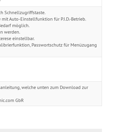
v
h Schnellzugriffstaste.
it Auto-Einstellfunktion für P.I.D.-Betrieb.
Bedarf möglich.
en werden.
rese einstellbar.
librierfunktion, Passwortschutz für Menüzugang
gsanleitung, welche unten zum Download zur
hnic.com GbR