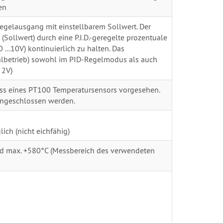
en
Regelausgang mit einstellbarem Sollwert. Der
(Sollwert) durch eine P.I.D.-geregelte prozentuale
 ...10V) kontinuierlich zu halten. Das
hlbetrieb) sowohl im PID-Regelmodus als auch
 2V)
luss eines PT100 Temperatursensors vorgesehen.
angeschlossen werden.
ch (nicht eichfähig)
nd max. +580°C (Messbereich des verwendeten