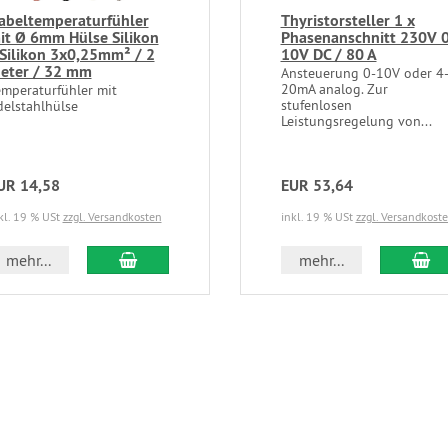
abeltemperaturfühler
Thyristorsteller 1 x
it Ø 6mm Hülse Silikon
Phasenanschnitt 230V 0
 Silikon 3x0,25mm² / 2
10V DC / 80 A
eter / 32 mm
Ansteuerung 0-10V oder 4
20mA analog. Zur
emperaturfühler mit
stufenlosen
delstahlhülse
Leistungsregelung von...
UR 14,58
EUR 53,64
kl. 19 % USt
zzgl. Versandkosten
inkl. 19 % USt
zzgl. Versandkost
In den Warenkorb
In
mehr...
mehr...