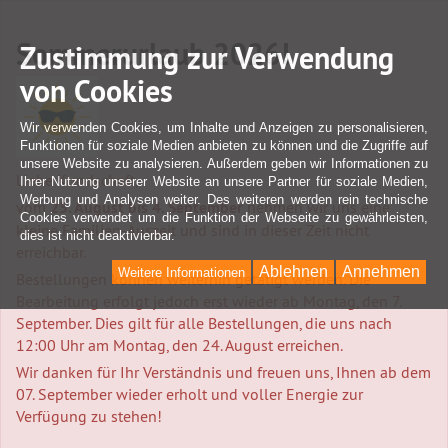
Sommerurlaub 2026!
Zustimmung zur Verwendung
von Cookies
Wir verwenden Cookies, um Inhalte und Anzeigen zu personalisieren,
Funktionen für soziale Medien anbieten zu können und die Zugriffe auf
unsere Website zu analysieren. Außerdem geben wir Informationen zu
Liebe Kundschaft,
Ihrer Nutzung unserer Website an unsere Partner für soziale Medien,
Werbung und Analysen weiter. Des weiteren werden rein technische
vom
25. August bis 4. September
nehmen wir uns eine
Cookies verwendet um die Funktion der Webseite zu gewährleisten,
kleine Familien-Auszeit und sind in dieser Zeit nicht
dies ist nicht deaktivierbar.
erreichbar.
Ablehnen
Annehmen
Weitere Informationen
Bestellungen können weiterhin getätigt werden. Die
Bearbeitung erfolgt jedoch erst wieder ab Montag, den 7.
September. Dies gilt für alle Bestellungen, die uns nach
12:00 Uhr am Montag, den 24. August erreichen.
Wir danken für Ihr Verständnis und freuen uns, Ihnen ab dem
07. September wieder erholt und voller Energie zur
Verfügung zu stehen!