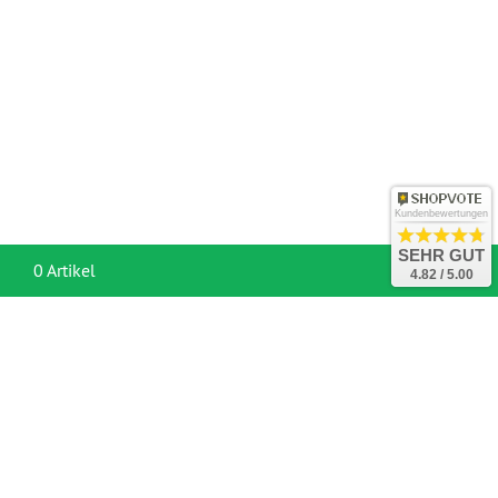
Kundenbewertungen
SEHR GUT
War
0 Artikel
4.82 / 5.00