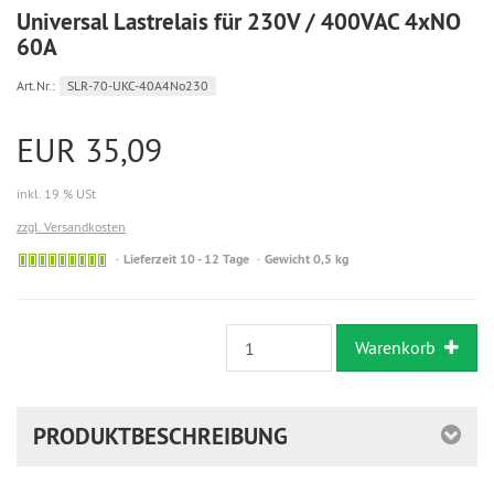
Universal Lastrelais für 230V / 400VAC 4xNO
60A
Art.Nr.:
SLR-70-UKC-40A4No230
EUR 35,09
inkl. 19 % USt
zzgl. Versandkosten
Sofort
Lieferzeit 10 - 12 Tage
Gewicht 0,5 kg
versandfähig,
ausreichende
Stückzahl
Warenkorb
PRODUKTBESCHREIBUNG