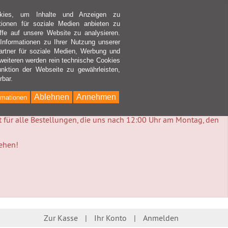
kies, um Inhalte und Anzeigen zu
ktionen für soziale Medien anbieten zu
ffe auf unsere Website zu analysieren.
nformationen zu Ihrer Nutzung unserer
rtner für soziale Medien, Werbung und
weiteren werden rein technische Cookies
nktion der Webseite zu gewährleisten,
rbar.
Ablehnen
Annehmen
rmationen
lt für alle Bestellungen, die uns nach 12:00 Uhr am Montag, den
tehen!
Zur Kasse
Ihr Konto
Anmelden