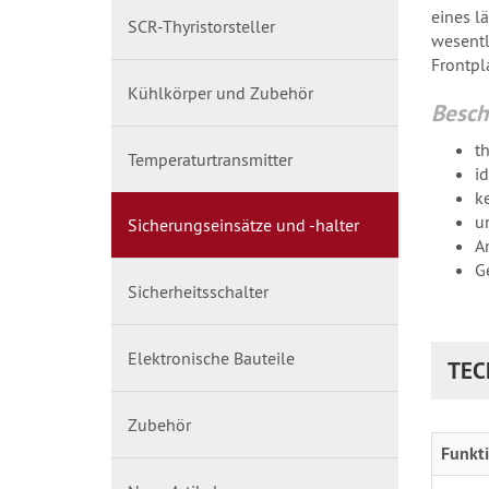
eines l
SCR-Thyristorsteller
wesentli
Frontpl
Kühlkörper und Zubehör
Besch
t
Temperaturtransmitter
i
k
u
Sicherungseinsätze und -halter
A
G
Sicherheitsschalter
Elektronische Bauteile
TEC
Zubehör
Funkti