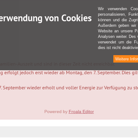
Wir verwenden Coo
erwendung von Cookies
personalisieren, Fun
können und die Zugri
Außerdem geben wir I
Website an unsere Pa
Analysen weiter. Des 
verwendet um die Fu
dies ist nicht deaktivie
Weitere Info
milien-Auszeit und sind in dieser Zeit nicht erreichbar.
 erfolgt jedoch erst wieder ab Montag, den 7. September. Dies gi
7. September wieder erholt und voller Energie zur Verfügung zu s
Powered by
Froala Editor