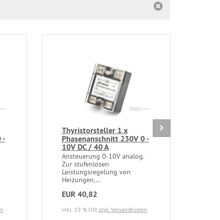
Thyristorsteller 1 x
Küh
 -
Phasenanschnitt 230V 0 -
Rela
10V DC / 40 A
Rel
-
Ansteuerung 0-10V analog.
für 
Zur stufenlosen
bis 
Leistungsregelung von
Heizungen,...
EUR 40,82
EUR
en
inkl. 19 % USt
zzgl. Versandkosten
inkl.