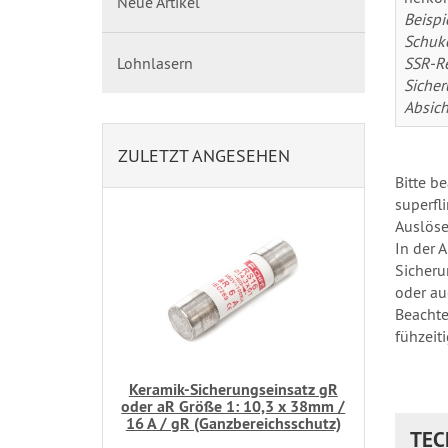
Neue Artikel
Beispi
Schuk
SSR-Re
Lohnlasern
Sicher
Absich
ZULETZT ANGESEHEN
Bitte b
superfl
Auslöse
In der 
Sicheru
oder au
Beachte
fühzeit
Keramik-Sicherungseinsatz gR
oder aR Größe 1: 10,3 x 38mm /
16 A / gR (Ganzbereichsschutz)
TEC