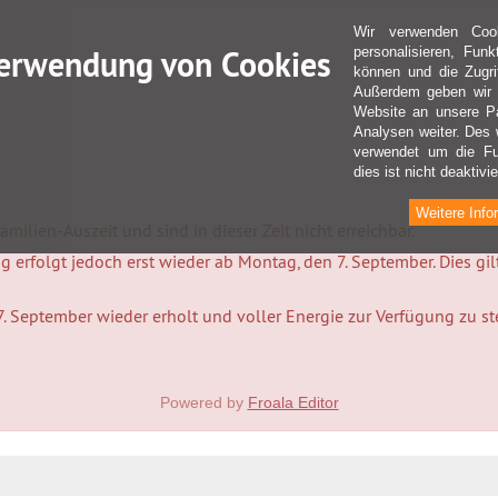
Wir verwenden Coo
erwendung von Cookies
personalisieren, Fun
können und die Zugri
Außerdem geben wir I
Website an unsere Pa
Analysen weiter. Des 
verwendet um die Fu
dies ist nicht deaktivie
Weitere Info
milien-Auszeit und sind in dieser Zeit nicht erreichbar.
 erfolgt jedoch erst wieder ab Montag, den 7. September. Dies gi
7. September wieder erholt und voller Energie zur Verfügung zu s
Powered by
Froala Editor