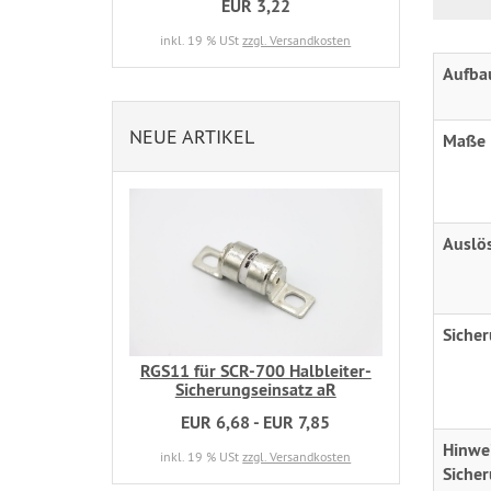
EUR 3,22
inkl. 19 % USt
zzgl. Versandkosten
Aufba
NEUE ARTIKEL
Maße
Auslö
Siche
RGS11 für SCR-700 Halbleiter-
Sicherungseinsatz aR
EUR 6,68 - EUR 7,85
Hinwei
inkl. 19 % USt
zzgl. Versandkosten
Siche