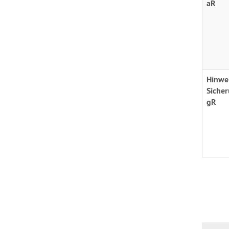
aR
Hinwei
Siche
gR