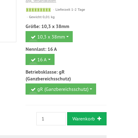
zzgl. Versandkosten
Sofort
Lieferzeit 1-2 Tage
versandfähig,
Gewicht 0,01 kg
ausreichende
Größe:
10,3 x 38mm
Stückzahl
10,3 x 38mm
Nennlast:
16 A
16 A
Betriebsklasse:
gR
(Ganzbereichsschutz)
gR (Ganzbereichsschutz)
Warenkorb