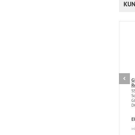
KUN
G
R
SS
S
Gl
DC
E
in