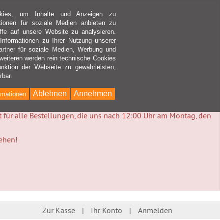
kies, um Inhalte und Anzeigen zu
ktionen für soziale Medien anbieten zu
ffe auf unsere Website zu analysieren.
nformationen zu Ihrer Nutzung unserer
rtner für soziale Medien, Werbung und
weiteren werden rein technische Cookies
nktion der Webseite zu gewährleisten,
rbar.
Ablehnen
Annehmen
rmationen
lt für alle Bestellungen, die uns nach 12:00 Uhr am Montag, den
tehen!
Zur Kasse
Ihr Konto
Anmelden