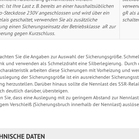
el: Ist Ihre Last z. B. bereits an einer haushaltsüblichen
verwend
o-Steckdose 230V angeschlossen und wird über ein
gR als a
lais geschaltet, verwenden Sie als zusätzliche
schalte
ung einen Sicherungseinsatz der Betriebsklasse aR zur
erung gegen Kurzschluss.
eachten Sie die Angaben zur Auswahl der Sicherungsgröße. Schmel
ink und verwenden als Schmelzdraht eine Silberlegierung. Durch d
charakteristik arbeiten diese Sicherungen mit Vorheizung und we
Auslegung der Sicherungsgröße ist ein ausreichender Sicherungssta
ng herzustellen. Darüber hinaus sollte die Nennlast des SSR-Rela
ch deutlich darüber, übersteigen.
n Sie, dass eine Auslegung mit zu geringem Abstand zur Nennla
igem Verschleiß (Sicherungsbruch innerhalb der Nennlast) auslös
HNISCHE DATEN