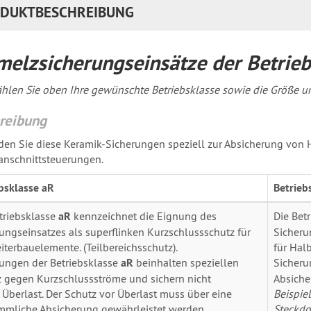
DUKTBESCHREIBUNG
melzsicherungseinsätze der Betrieb
ählen Sie oben Ihre gewünschte Betriebsklasse sowie die Größe u
reibung
en Sie diese Keramik-Sicherungen speziell zur Absicherung von H
nschnittsteuerungen.
bsklasse aR
Betrieb
triebsklasse
aR
kennzeichnet die Eignung des
Die Bet
ungseinsatzes als superflinken Kurzschlussschutz für
Sicheru
iterbauelemente. (Teilbereichsschutz).
für Hal
ungen der Betriebsklasse
aR
beinhalten speziellen
Sicheru
 gegen Kurzschlussströme und sichern nicht
Absiche
Überlast. Der Schutz vor Überlast muss über eine
Beispiel
mliche Absicherung gewährleistet werden.
Steckdo