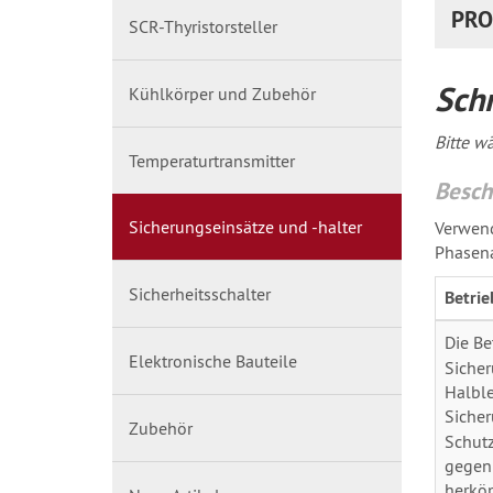
PRO
SCR-Thyristorsteller
Sch
Kühlkörper und Zubehör
Bitte w
Temperaturtransmitter
Besch
Sicherungseinsätze und -halter
Verwend
Phasena
Sicherheitsschalter
Betrie
Die Be
Elektronische Bauteile
Sicher
Halble
Sicher
Zubehör
Schutz
gegen 
herköm