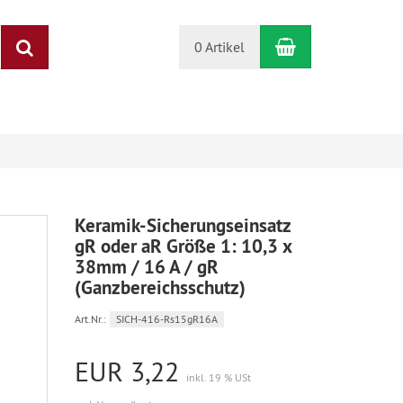
Warenkorb
Suchen
0 Artikel
Keramik-Sicherungseinsatz
gR oder aR Größe 1: 10,3 x
38mm / 16 A / gR
(Ganzbereichsschutz)
Art.Nr.:
SICH-416-Rs15gR16A
EUR 3,22
inkl. 19 % USt