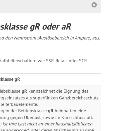
sklasse gR oder aR
nd den Nennstrom (Auslösebereich in Ampere) aus.
albleiterschaltern wie SSR-Relais oder SCR-
sklasse gR
riebsklasse
gR
kennzeichnet die Eignung des
ngseinsatzes als superflinken Ganzbereichsschutz
bleiterbauelemente.
ngen der Betriebsklasse
gR
beinhalten eine
rung gegen Überlast, sowie im Kurzschlussfall.
: Ist Ihre Last nicht an einer haushaltsüblichen
se abgesichert, oder deren Absicherung zu groß,