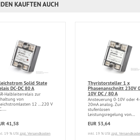
DEN KAUFTEN AUCH
leichstrom Solid State
Thyristorsteller 1 x
elais DC-DC 80 A
Phasenanschnitt 230V 0
10V DC / 80 A
R-Halbleiterrelais zur
chaltung von
Ansteuerung 0-10V oder 4
eichstromlasten 12 ...220 V
20mA analog. Zur
....
stufenlosen
Leistungsregelung von...
UR 41,58
EUR 53,64
kl. 19 % USt
zzgl. Versandkosten
inkl. 19 % USt
zzgl. Versandkost