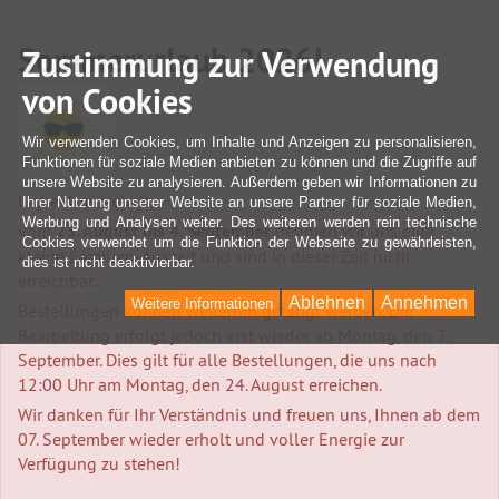
Sommerurlaub 2026!
Zustimmung zur Verwendung
von Cookies
Wir verwenden Cookies, um Inhalte und Anzeigen zu personalisieren,
Funktionen für soziale Medien anbieten zu können und die Zugriffe auf
unsere Website zu analysieren. Außerdem geben wir Informationen zu
Liebe Kundschaft,
Ihrer Nutzung unserer Website an unsere Partner für soziale Medien,
Werbung und Analysen weiter. Des weiteren werden rein technische
vom
25. August bis 4. September
nehmen wir uns eine
Cookies verwendet um die Funktion der Webseite zu gewährleisten,
kleine Familien-Auszeit und sind in dieser Zeit nicht
dies ist nicht deaktivierbar.
erreichbar.
Ablehnen
Annehmen
Weitere Informationen
Bestellungen können weiterhin getätigt werden. Die
Bearbeitung erfolgt jedoch erst wieder ab Montag, den 7.
September. Dies gilt für alle Bestellungen, die uns nach
12:00 Uhr am Montag, den 24. August erreichen.
Wir danken für Ihr Verständnis und freuen uns, Ihnen ab dem
07. September wieder erholt und voller Energie zur
Verfügung zu stehen!