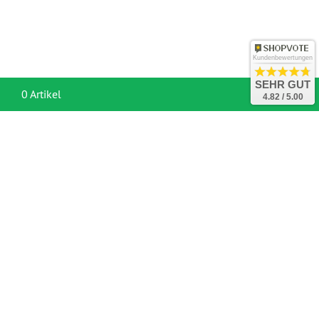
Kundenbewertungen
SEHR GUT
War
0 Artikel
4.82 / 5.00