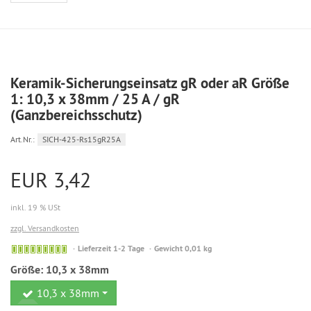
Keramik-Sicherungseinsatz gR oder aR Größe
1: 10,3 x 38mm / 25 A / gR
(Ganzbereichsschutz)
Art.Nr.:
SICH-425-Rs15gR25A
EUR 3,42
inkl. 19 % USt
zzgl. Versandkosten
Sofort
Lieferzeit 1-2 Tage
Gewicht 0,01 kg
versandfähig,
Größe:
10,3 x 38mm
ausreichende
Stückzahl
10,3 x 38mm