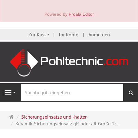
Powered by
Froala Editor
Zur Kasse
Ihr Konto
Anmelden
S
Navigation
Startseite
Sicherungseinsätze und -halter
Keramik-Sicherungseinsatz gR oder aR Größe 1: ...