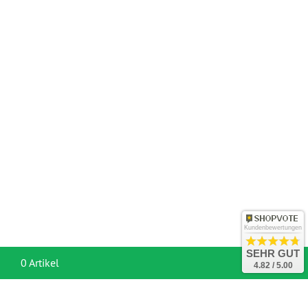
Kundenbewertungen
SEHR GUT
War
0 Artikel
4.82 / 5.00