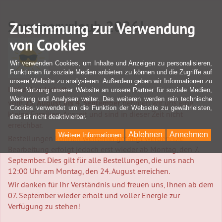
Sommerurlaub 2026!
Zustimmung zur Verwendung
von Cookies
Wir verwenden Cookies, um Inhalte und Anzeigen zu personalisieren,
Funktionen für soziale Medien anbieten zu können und die Zugriffe auf
unsere Website zu analysieren. Außerdem geben wir Informationen zu
Liebe Kundschaft,
Ihrer Nutzung unserer Website an unsere Partner für soziale Medien,
Werbung und Analysen weiter. Des weiteren werden rein technische
vom
25. August bis 4. September
nehmen wir uns eine
Cookies verwendet um die Funktion der Webseite zu gewährleisten,
kleine Familien-Auszeit und sind in dieser Zeit nicht
dies ist nicht deaktivierbar.
erreichbar.
Ablehnen
Annehmen
Weitere Informationen
Bestellungen können weiterhin getätigt werden. Die
Bearbeitung erfolgt jedoch erst wieder ab Montag, den 7.
September. Dies gilt für alle Bestellungen, die uns nach
12:00 Uhr am Montag, den 24. August erreichen.
Wir danken für Ihr Verständnis und freuen uns, Ihnen ab dem
07. September wieder erholt und voller Energie zur
Verfügung zu stehen!