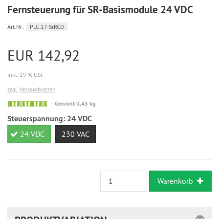
Fernsteuerung für SR-Basismodule 24 VDC
Art.Nr.:
PLC-17-SrRCD
EUR 142,92
inkl. 19 % USt
zzgl. Versandkosten
Sofort
Gewicht 0,45 kg
versandfähig,
Steuerspannung:
24 VDC
ausreichende
Stückzahl
24 VDC
230 VAC
Warenkorb