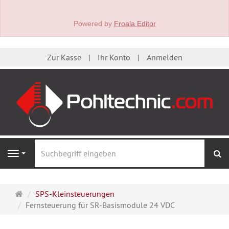
Powered by
Froala Editor
Zur Kasse
Ihr Konto
Anmelden
S
Navigation
Startseite
SPS-Kleinsteuerungen
Fernsteuerung für SR-Basismodule 24 VDC