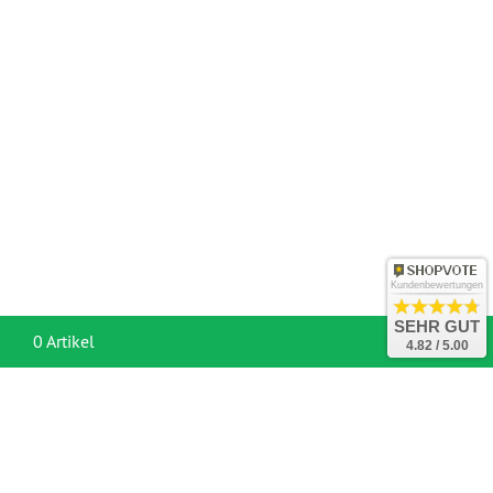
Kundenbewertungen
SEHR GUT
War
0 Artikel
4.82 / 5.00