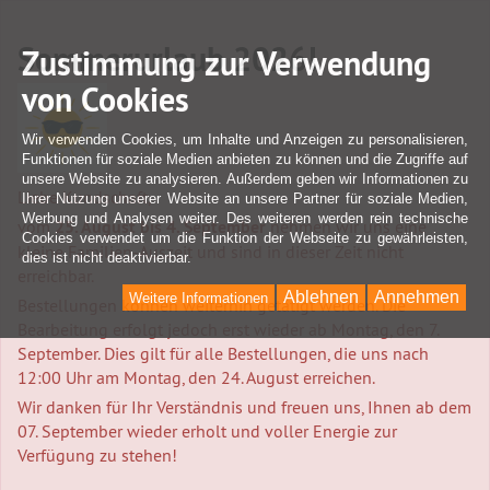
Sommerurlaub 2026!
Zustimmung zur Verwendung
von Cookies
Wir verwenden Cookies, um Inhalte und Anzeigen zu personalisieren,
Funktionen für soziale Medien anbieten zu können und die Zugriffe auf
unsere Website zu analysieren. Außerdem geben wir Informationen zu
Liebe Kundschaft,
Ihrer Nutzung unserer Website an unsere Partner für soziale Medien,
Werbung und Analysen weiter. Des weiteren werden rein technische
vom
25. August bis 4. September
nehmen wir uns eine
Cookies verwendet um die Funktion der Webseite zu gewährleisten,
kleine Familien-Auszeit und sind in dieser Zeit nicht
dies ist nicht deaktivierbar.
erreichbar.
Ablehnen
Annehmen
Weitere Informationen
Bestellungen können weiterhin getätigt werden. Die
Bearbeitung erfolgt jedoch erst wieder ab Montag, den 7.
September. Dies gilt für alle Bestellungen, die uns nach
12:00 Uhr am Montag, den 24. August erreichen.
Wir danken für Ihr Verständnis und freuen uns, Ihnen ab dem
07. September wieder erholt und voller Energie zur
Verfügung zu stehen!