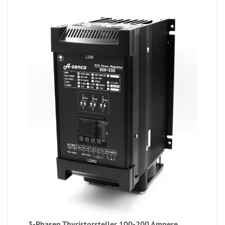
3-Phasen Thyristorsteller 100-200 Ampere