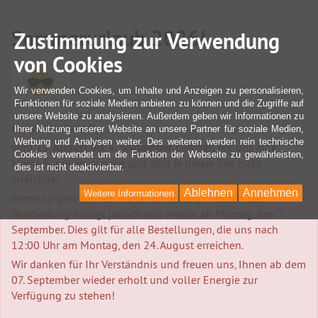
Sommerurlaub 2026!
Zustimmung zur Verwendung
von Cookies
Wir verwenden Cookies, um Inhalte und Anzeigen zu personalisieren,
Funktionen für soziale Medien anbieten zu können und die Zugriffe auf
unsere Website zu analysieren. Außerdem geben wir Informationen zu
Liebe Kundschaft,
Ihrer Nutzung unserer Website an unsere Partner für soziale Medien,
Werbung und Analysen weiter. Des weiteren werden rein technische
vom
25. August bis 4. September
nehmen wir uns eine
Cookies verwendet um die Funktion der Webseite zu gewährleisten,
kleine Familien-Auszeit und sind in dieser Zeit nicht
dies ist nicht deaktivierbar.
erreichbar.
Ablehnen
Annehmen
Weitere Informationen
Bestellungen können weiterhin getätigt werden. Die
Bearbeitung erfolgt jedoch erst wieder ab Montag, den 7.
September. Dies gilt für alle Bestellungen, die uns nach
12:00 Uhr am Montag, den 24. August erreichen.
Wir danken für Ihr Verständnis und freuen uns, Ihnen ab dem
07. September wieder erholt und voller Energie zur
Verfügung zu stehen!