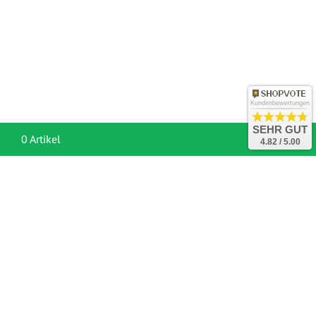
Kundenbewertungen
SEHR GUT
War
0 Artikel
4.82 / 5.00