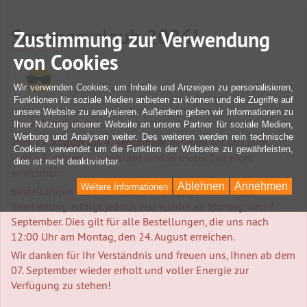
Sommerurlaub 2026!
Zustimmung zur Verwendung
von Cookies
Wir verwenden Cookies, um Inhalte und Anzeigen zu personalisieren,
Funktionen für soziale Medien anbieten zu können und die Zugriffe auf
unsere Website zu analysieren. Außerdem geben wir Informationen zu
Liebe Kundschaft,
Ihrer Nutzung unserer Website an unsere Partner für soziale Medien,
Werbung und Analysen weiter. Des weiteren werden rein technische
vom
25. August bis 4. September
nehmen wir uns eine
Cookies verwendet um die Funktion der Webseite zu gewährleisten,
kleine Familien-Auszeit und sind in dieser Zeit nicht
dies ist nicht deaktivierbar.
erreichbar.
Ablehnen
Annehmen
Weitere Informationen
Bestellungen können weiterhin getätigt werden. Die
Bearbeitung erfolgt jedoch erst wieder ab Montag, den 7.
September. Dies gilt für alle Bestellungen, die uns nach
12:00 Uhr am Montag, den 24. August erreichen.
Wir danken für Ihr Verständnis und freuen uns, Ihnen ab dem
07. September wieder erholt und voller Energie zur
Verfügung zu stehen!