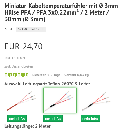
Miniatur-Kabeltemperaturfühler mit Ø 3mm
Hülse PFA / PFA 3x0,22mm² / 2 Meter /
30mm (Ø 3mm)
Art.Nr.:
C-H30x3tef2m3L
EUR 24,70
inkl. 19 % USt
zzgl. Versandkosten
Sofort
Lieferzeit 1-2 Tage
Gewicht 0,03 kg
versandfähig,
Auswahl Leitungsart:
Teflon 260°C 3-Leiter
ausreichende
Stückzahl
mehr Infos
mehr Infos
mehr Infos
Leitungslänge:
2 Meter