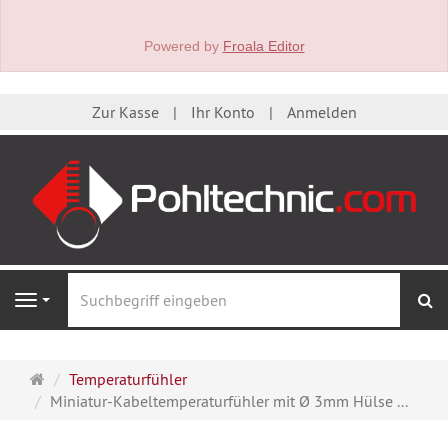
Powered by
Froala Editor
Zur Kasse
Ihr Konto
Anmelden
S
Navigation
Startseite
Temperaturfühler
Miniatur-Kabeltemperaturfühler mit Ø 3mm Hülse ...