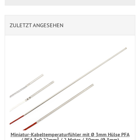
ZULETZT ANGESEHEN
Miniatur-Kabeltemperaturfühler mit Ø 3mm Hülse PFA
/ PFA 3x0,22mm² / 2 Meter / 30mm (Ø 3mm)