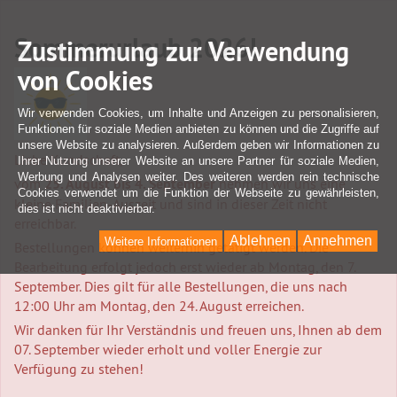
Sommerurlaub 2026!
Zustimmung zur Verwendung
von Cookies
Wir verwenden Cookies, um Inhalte und Anzeigen zu personalisieren,
Funktionen für soziale Medien anbieten zu können und die Zugriffe auf
unsere Website zu analysieren. Außerdem geben wir Informationen zu
Liebe Kundschaft,
Ihrer Nutzung unserer Website an unsere Partner für soziale Medien,
Werbung und Analysen weiter. Des weiteren werden rein technische
vom
25. August bis 4. September
nehmen wir uns eine
Cookies verwendet um die Funktion der Webseite zu gewährleisten,
kleine Familien-Auszeit und sind in dieser Zeit nicht
dies ist nicht deaktivierbar.
erreichbar.
Ablehnen
Annehmen
Weitere Informationen
Bestellungen können weiterhin getätigt werden. Die
Bearbeitung erfolgt jedoch erst wieder ab Montag, den 7.
September. Dies gilt für alle Bestellungen, die uns nach
12:00 Uhr am Montag, den 24. August erreichen.
Wir danken für Ihr Verständnis und freuen uns, Ihnen ab dem
07. September wieder erholt und voller Energie zur
Verfügung zu stehen!