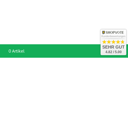
Kundenbewertungen
SEHR GUT
War
0 Artikel
4.82 / 5.00