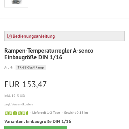
Bedienungsanleitung
Rampen-Temperaturregler A-senco
Einbaugröße DIN 1/16
Art.Nr.:
TR-88-SsrAlRamp
EUR 153,47
inkl. 19 % USt
zzgl. Versandkosten
Sofort
Lieferzeit 1-2 Tage
Gewicht 0,15 kg
versandfähig,
Varianten:
Einbaugröße DIN 1/16
ausreichende
Stückzahl