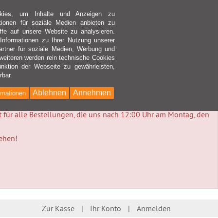
kies, um Inhalte und Anzeigen zu
ktionen für soziale Medien anbieten zu
ffe auf unsere Website zu analysieren.
nformationen zu Ihrer Nutzung unserer
rtner für soziale Medien, Werbung und
weiteren werden rein technische Cookies
nktion der Webseite zu gewährleisten,
rbar.
Ablehnen
Annehmen
rmationen
lt für alle Bestellungen, die uns nach 12:00 Uhr am Montag, den
tehen!
Zur Kasse
Ihr Konto
Anmelden