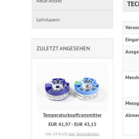
Neue Artikel
TEC
Lohnlasern
Verso
Einga
ZULETZT ANGESEHEN
Ausga
Messb
Messg
Temperaturkopftransmitter
Abme
EUR 41,97 - EUR 43,15
inkl. 19 % USt
zzgl. Versandkosten