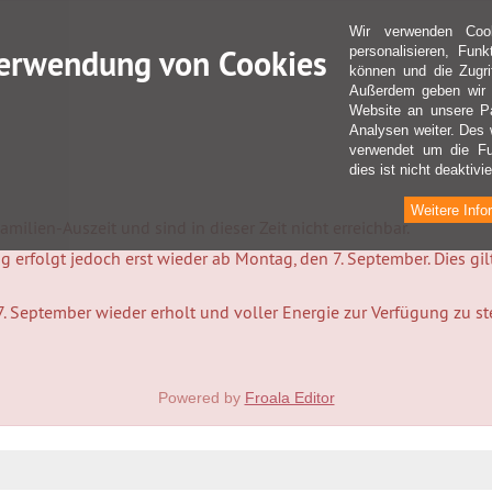
Wir verwenden Coo
erwendung von Cookies
personalisieren, Fun
können und die Zugri
Außerdem geben wir I
Website an unsere Pa
Analysen weiter. Des 
verwendet um die Fu
dies ist nicht deaktivie
Weitere Info
milien-Auszeit und sind in dieser Zeit nicht erreichbar.
 erfolgt jedoch erst wieder ab Montag, den 7. September. Dies gi
7. September wieder erholt und voller Energie zur Verfügung zu s
Powered by
Froala Editor