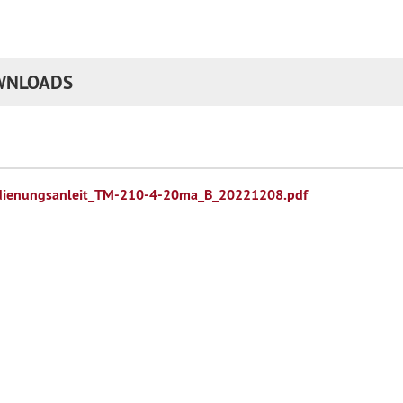
WNLOADS
dienungsanleit_TM-210-4-20ma_B_20221208.pdf