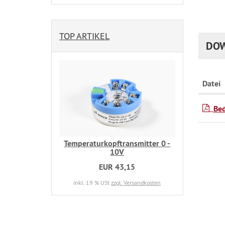
TOP ARTIKEL
DO
Datei
Be
Temperaturkopftransmitter 0 -
10V
EUR 43,15
inkl. 19 % USt
zzgl. Versandkosten