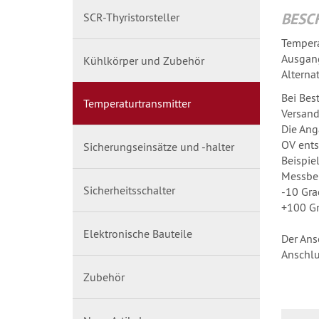
BESC
SCR-Thyristorsteller
Tempera
Ausgang
Kühlkörper und Zubehör
Alterna
Bei Bes
Temperaturtransmitter
Versand
Die Ang
OV ents
Sicherungseinsätze und -halter
Beispiel
Messber
Sicherheitsschalter
-10 Gra
+100 Gr
Elektronische Bauteile
Der Ans
Anschlu
Zubehör