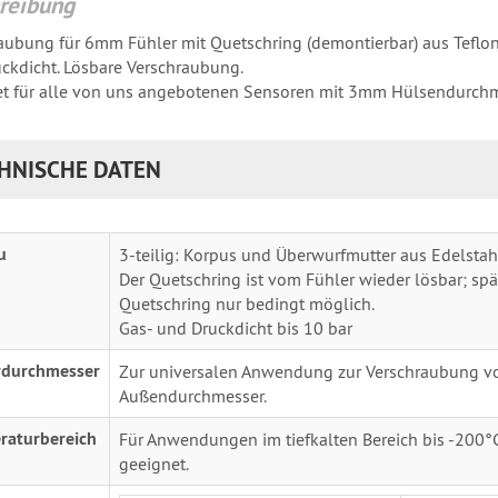
reibung
aubung für 6mm Fühler mit Quetschring (demontierbar) aus Teflon.
ckdicht. Lösbare Verschraubung.
t für alle von uns angebotenen Sensoren mit 3mm Hülsendurchm
HNISCHE DATEN
u
3-teilig: Korpus und Überwurfmutter aus Edelstahl
Der Quetschring ist vom Fühler wieder lösbar; s
Quetschring nur bedingt möglich.
Gas- und Druckdicht bis 10 bar
rdurchmesser
Zur universalen Anwendung zur Verschraubung v
Außendurchmesser.
raturbereich
Für Anwendungen im tiefkalten Bereich bis -200°C
geeignet.