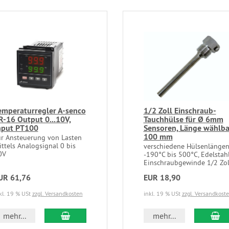
emperaturregler A-senco
1/2 Zoll Einschraub-
R-16 Output 0...10V,
Tauchhülse für Ø 6mm
nput PT100
Sensoren, Länge wählba
100 mm
ur Ansteuerung von Lasten
ttels Analogsignal 0 bis
verschiedene Hülsenlängen
0V
-190°C bis 500°C, Edelstahl
Einschraubgewinde 1/2 Zol
UR 61,76
EUR 18,90
kl. 19 % USt
zzgl. Versandkosten
inkl. 19 % USt
zzgl. Versandkost
In den Warenkorb
In
mehr...
mehr...