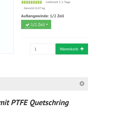
Sofort
Lieferzeit 1-2 Tage
versandfähig,
Gewicht 0,07 kg
ausreichende
Außengewinde:
1/2 Zoll
Stückzahl
1/2 Zoll
Warenkorb
mit PTFE Quetschring