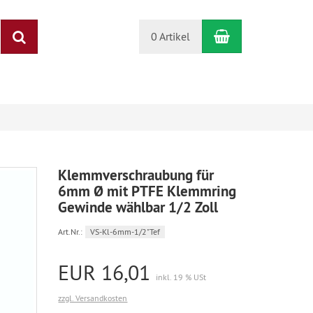
Warenkorb
Suchen
0 Artikel
Klemmverschraubung für
6mm Ø mit PTFE Klemmring
Gewinde wählbar 1/2 Zoll
Art.Nr.:
VS-Kl-6mm-1/2"Tef
EUR 16,01
inkl. 19 % USt
zzgl. Versandkosten