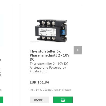
Thyristorsteller 3x
SSR 
Phasenanschnitt 2 - 10V
Rela
r
DC
AC 
Thyristorsteller 2 - 10V DC
zur 
Ansteuerung Powered by
Last
,
Froala Editor
- 80
,
l
EUR 161,84
EUR
en
inkl. 19 % USt
zzgl. Versandkosten
inkl.
 den Warenkorb
In den Warenkorb
mehr...
m