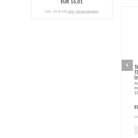
EUR 16,01
inkl. 19 % USt
zzgl. Versandkosten
T
T
I
z
mi
1
E
in