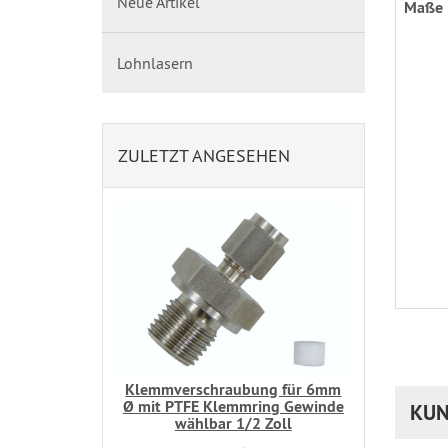
Neue Artikel
Maße
Lohnlasern
ZULETZT ANGESEHEN
Klemmverschraubung für 6mm
Ø mit PTFE Klemmring Gewinde
KUN
wählbar 1/2 Zoll