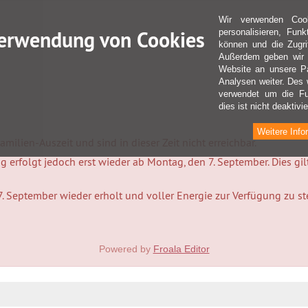
Wir verwenden Coo
erwendung von Cookies
personalisieren, Fun
können und die Zugri
Außerdem geben wir I
Website an unsere Pa
Analysen weiter. Des 
verwendet um die Fu
dies ist nicht deaktivie
Weitere Info
milien-Auszeit und sind in dieser Zeit nicht erreichbar.
 erfolgt jedoch erst wieder ab Montag, den 7. September. Dies gi
7. September wieder erholt und voller Energie zur Verfügung zu s
Powered by
Froala Editor