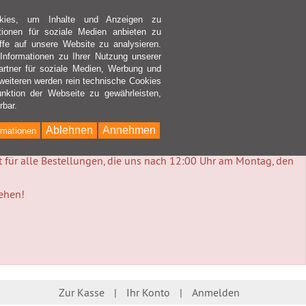
kies, um Inhalte und Anzeigen zu
ktionen für soziale Medien anbieten zu
ffe auf unsere Website zu analysieren.
nformationen zu Ihrer Nutzung unserer
rtner für soziale Medien, Werbung und
weiteren werden rein technische Cookies
nktion der Webseite zu gewährleisten,
rbar.
Ablehnen
Annehmen
rmationen
lt für alle Bestellungen, die uns nach 12:00 Uhr am Montag, den
tehen!
Zur Kasse
Ihr Konto
Anmelden