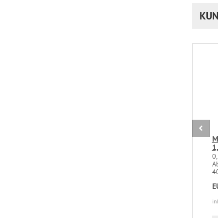
KUN
M
1
0
A
4
E
in