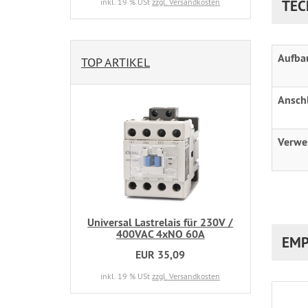
TEC
inkl. 19 % USt
zzgl. Versandkosten
Aufba
TOP ARTIKEL
Ansch
Verwe
Universal Lastrelais für 230V /
400VAC 4xNO 60A
EMP
EUR 35,09
inkl. 19 % USt
zzgl. Versandkosten