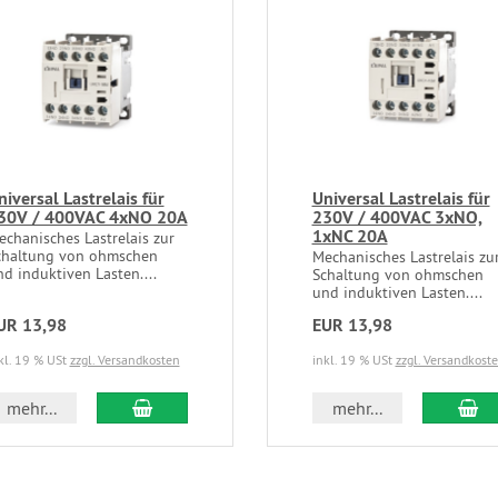
niversal Lastrelais für
Universal Lastrelais für
30V / 400VAC 4xNO 20A
230V / 400VAC 3xNO,
1xNC 20A
echanisches Lastrelais zur
chaltung von ohmschen
Mechanisches Lastrelais zu
d induktiven Lasten....
Schaltung von ohmschen
und induktiven Lasten....
UR 13,98
EUR 13,98
kl. 19 % USt
zzgl. Versandkosten
inkl. 19 % USt
zzgl. Versandkost
In den Warenkorb
In
mehr...
mehr...