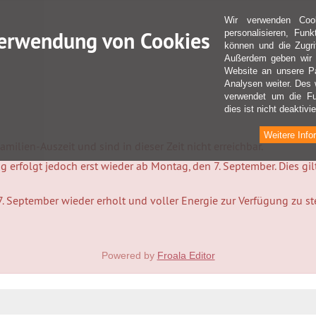
Wir verwenden Coo
erwendung von Cookies
personalisieren, Fun
können und die Zugri
Außerdem geben wir I
Website an unsere Pa
Analysen weiter. Des 
verwendet um die Fu
dies ist nicht deaktivie
Weitere Info
milien-Auszeit und sind in dieser Zeit nicht erreichbar.
 erfolgt jedoch erst wieder ab Montag, den 7. September. Dies gi
7. September wieder erholt und voller Energie zur Verfügung zu s
Powered by
Froala Editor