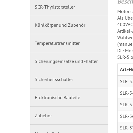
Besch
SCR-Thyristorsteller
Motorsc
Als Übe
400VAC.
Kühlkörper und Zubehör
Artikel
Wahlwei
Temperaturtransmitter
(manuell
Die Mon
SLR-5 o
Sicherungseinsätze und -halter
Art.-Nr
Sicherheitsschalter
SLR-5
SLR-5
Elektronische Bauteile
SLR-5
Zubehör
SLR-5
SLR-5