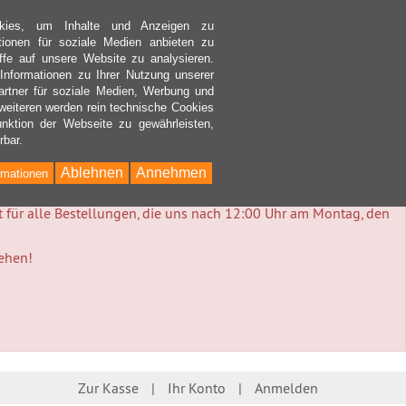
kies, um Inhalte und Anzeigen zu
ktionen für soziale Medien anbieten zu
ffe auf unsere Website zu analysieren.
nformationen zu Ihrer Nutzung unserer
rtner für soziale Medien, Werbung und
weiteren werden rein technische Cookies
nktion der Webseite zu gewährleisten,
rbar.
Ablehnen
Annehmen
rmationen
lt für alle Bestellungen, die uns nach 12:00 Uhr am Montag, den
tehen!
Zur Kasse
Ihr Konto
Anmelden