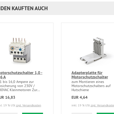
DEN KAUFTEN AUCH
otorschutzschalter 1,0 -
Adapterplatte für
,6 A
Motorschutzschalter
,1 bis 16,0 Ampere zur
zum Montieren eines
bsicherung von 230V /
Motorschutzschalters auf
00VAC Kleinmotoren Zur...
Hutschiene
UR 16,83
EUR 4,64
kl. 19 % USt
zzgl. Versandkosten
inkl. 19 % USt
zzgl. Versandkost