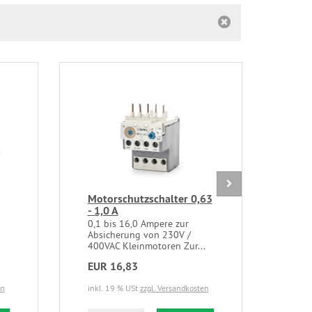
Motorschutzschalter 0,63
Univ
- 1,0 A
230
0,1 bis 16,0 Ampere zur
Mech
Absicherung von 230V /
Scha
400VAC Kleinmotoren Zur...
und 
EUR 16,83
EUR
en
inkl. 19 % USt
zzgl. Versandkosten
inkl.