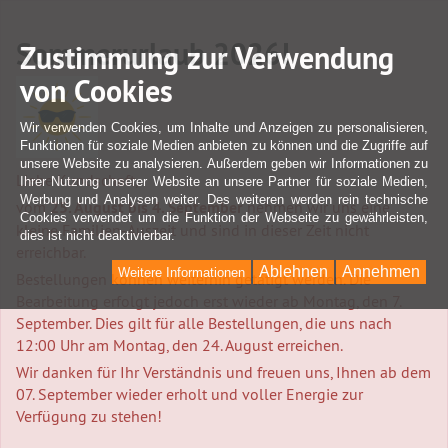
Sommerurlaub 2026!
Zustimmung zur Verwendung
von Cookies
Wir verwenden Cookies, um Inhalte und Anzeigen zu personalisieren,
Funktionen für soziale Medien anbieten zu können und die Zugriffe auf
unsere Website zu analysieren. Außerdem geben wir Informationen zu
Liebe Kundschaft,
Ihrer Nutzung unserer Website an unsere Partner für soziale Medien,
Werbung und Analysen weiter. Des weiteren werden rein technische
vom
25. August bis 4. September
nehmen wir uns eine
Cookies verwendet um die Funktion der Webseite zu gewährleisten,
kleine Familien-Auszeit und sind in dieser Zeit nicht
dies ist nicht deaktivierbar.
erreichbar.
Ablehnen
Annehmen
Weitere Informationen
Bestellungen können weiterhin getätigt werden. Die
Bearbeitung erfolgt jedoch erst wieder ab Montag, den 7.
September. Dies gilt für alle Bestellungen, die uns nach
12:00 Uhr am Montag, den 24. August erreichen.
Wir danken für Ihr Verständnis und freuen uns, Ihnen ab dem
07. September wieder erholt und voller Energie zur
Verfügung zu stehen!