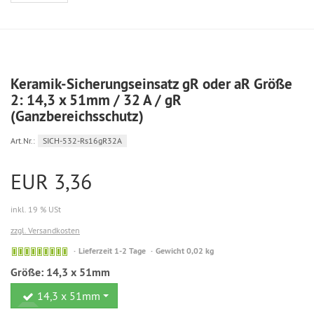
Keramik-Sicherungseinsatz gR oder aR Größe
2: 14,3 x 51mm / 32 A / gR
(Ganzbereichsschutz)
Art.Nr.:
SICH-532-Rs16gR32A
EUR 3,36
inkl. 19 % USt
zzgl. Versandkosten
Sofort
Lieferzeit 1-2 Tage
Gewicht 0,02 kg
versandfähig,
Größe:
14,3 x 51mm
ausreichende
Stückzahl
14,3 x 51mm