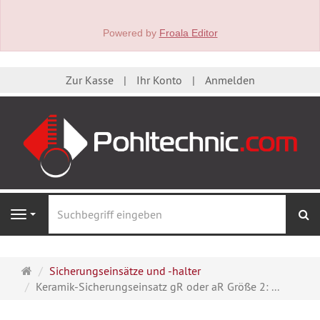
Powered by
Froala Editor
Zur Kasse
Ihr Konto
Anmelden
S
Navigation
Startseite
Sicherungseinsätze und -halter
Keramik-Sicherungseinsatz gR oder aR Größe 2: ...