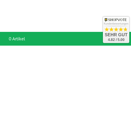
Kundenbewertungen
SEHR GUT
War
0 Artikel
4.82 / 5.00