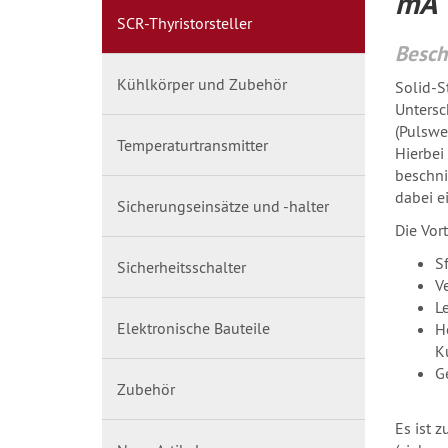
mA
SCR-Thyristorsteller
Besch
Kühlkörper und Zubehör
Solid-S
Untersc
(Pulswe
Temperaturtransmitter
Hierbei
beschni
dabei e
Sicherungseinsätze und -halter
Die Vort
S
Sicherheitsschalter
V
L
Elektronische Bauteile
H
K
G
Zubehör
Es ist 