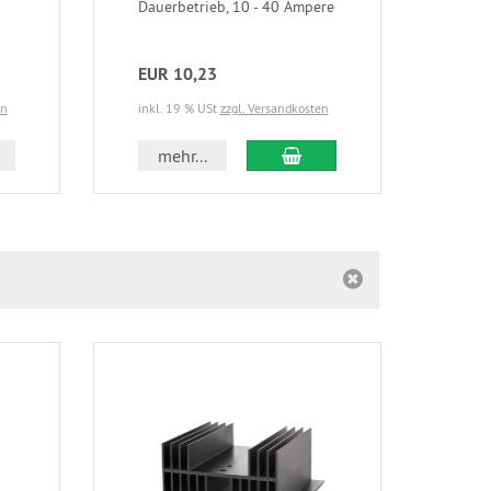
zur 
Dauerbetrieb, 10 - 40 Ampere
EUR 10,23
EUR
en
inkl. 19 % USt
zzgl. Versandkosten
inkl.
In den Warenkorb
mehr...