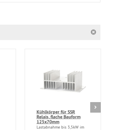
Kühlkörper für SSR
EMV 
Relais, flache Bauform
Ents
125x70mm
230V
Zwei
Lastabnahme bis 3,5kW im