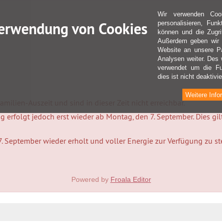
Wir verwenden Coo
erwendung von Cookies
personalisieren, Fun
können und die Zugri
Außerdem geben wir I
Website an unsere Pa
Analysen weiter. Des 
verwendet um die Fu
dies ist nicht deaktivie
Weitere Info
milien-Auszeit und sind in dieser Zeit nicht erreichbar.
 erfolgt jedoch erst wieder ab Montag, den 7. September. Dies gi
7. September wieder erholt und voller Energie zur Verfügung zu s
Powered by
Froala Editor