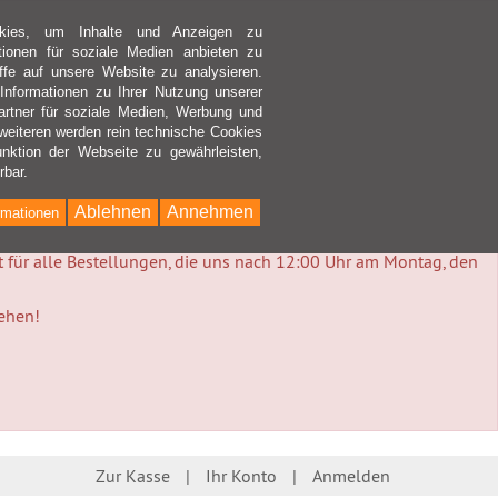
kies, um Inhalte und Anzeigen zu
ktionen für soziale Medien anbieten zu
ffe auf unsere Website zu analysieren.
nformationen zu Ihrer Nutzung unserer
rtner für soziale Medien, Werbung und
weiteren werden rein technische Cookies
nktion der Webseite zu gewährleisten,
rbar.
Ablehnen
Annehmen
rmationen
lt für alle Bestellungen, die uns nach 12:00 Uhr am Montag, den
tehen!
Zur Kasse
Ihr Konto
Anmelden