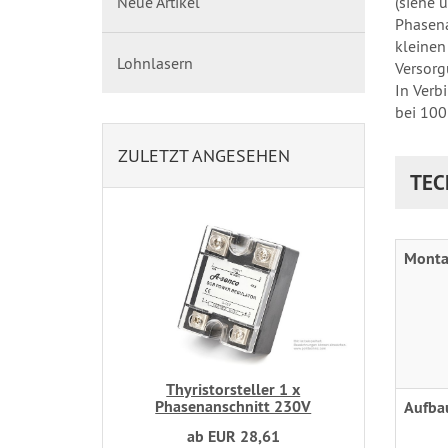
(siehe 
Neue Artikel
Phasena
kleinen
Lohnlasern
Versorg
In Verb
bei 100
ZULETZT ANGESEHEN
TEC
Monta
Thyristorsteller 1 x
Phasenanschnitt 230V
Aufba
ab EUR 28,61