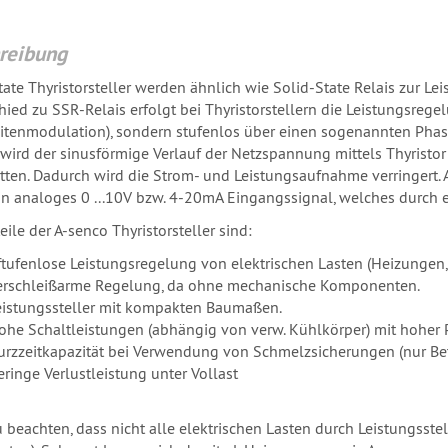
reibung
tate Thyristorsteller werden ähnlich wie Solid-State Relais zur Le
hied zu SSR-Relais erfolgt bei Thyristorstellern die Leistungsreg
itenmodulation), sondern stufenlos über einen sogenannten Phas
 wird der sinusförmige Verlauf der Netzspannung mittels Thyristor
tten. Dadurch wird die Strom- und Leistungsaufnahme verringert. A
in analoges 0 ...10V bzw. 4-20mA Eingangssignal, welches durch 
eile der A-senco Thyristorsteller sind:
ftufenlose Leistungsregelung von elektrischen Lasten (Heizungen, v
erschleißarme Regelung, da ohne mechanische Komponenten.
eistungssteller mit kompakten Baumaßen.
ohe Schaltleistungen (abhängig von verw. Kühlkörper) mit hoher P
urzzeitkapazität bei Verwendung von Schmelzsicherungen (nur Bet
eringe Verlustleistung unter Vollast
zu beachten, dass nicht alle elektrischen Lasten durch Leistungss