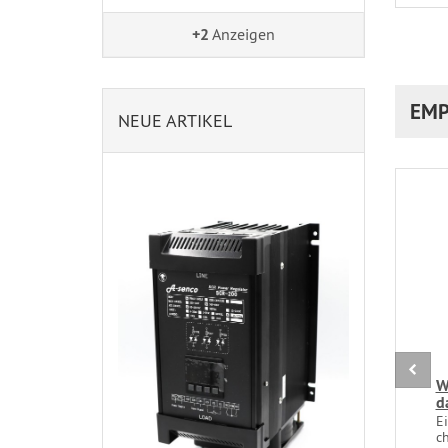
+2
Anzeigen
EMP
NEUE ARTIKEL
W
d
E
ch