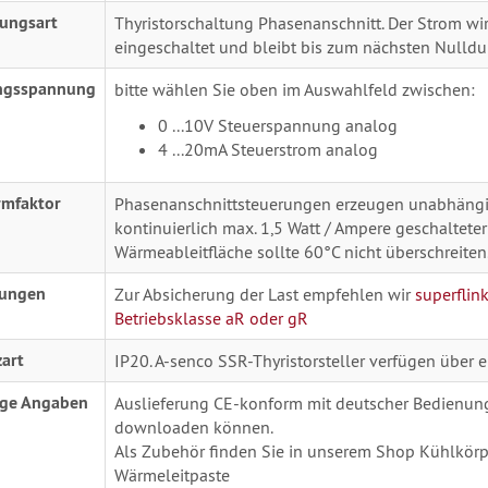
tungsart
Thyristorschaltung Phasenanschnitt. Der Strom w
eingeschaltet und bleibt bis zum nächsten Nulldu
ngsspannung
bitte wählen Sie oben im Auswahlfeld zwischen:
0 ...10V Steuerspannung analog
4 ...20mA Steuerstrom analog
mfaktor
Phasenanschnittsteuerungen erzeugen unabhäng
kontinuierlich max. 1,5 Watt / Ampere geschalteter
Wärmeableitfläche sollte 60°C nicht überschreiten
rungen
Zur Absicherung der Last empfehlen wir
superflin
Betriebsklasse aR oder gR
art
IP20. A-senco SSR-Thyristorsteller verfügen über 
ige Angaben
Auslieferung CE-konform mit deutscher Bedienung
downloaden können.
Als Zubehör finden Sie in unserem Shop Kühlkör
Wärmeleitpaste