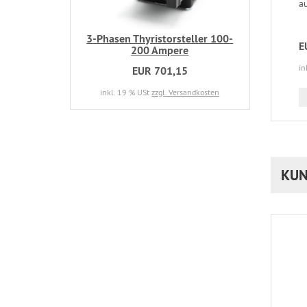
a
3-Phasen Thyristorsteller 100-
E
200 Ampere
in
EUR 701,15
inkl. 19 % USt
zzgl. Versandkosten
KUN