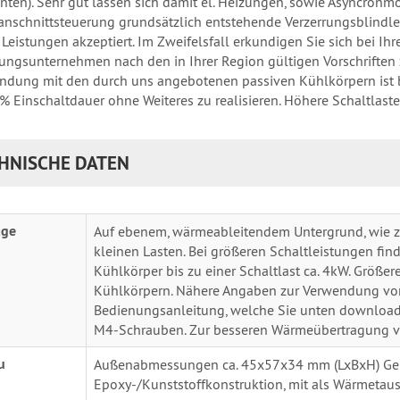
unten). Sehr gut lassen sich damit el. Heizungen, sowie Asyncronm
nschnittsteuerung grundsätzlich entstehende Verzerrungsblindlei
 Leistungen akzeptiert. Im Zweifelsfall erkundigen Sie sich bei Ihr
ungsunternehmen nach den in Ihrer Region gültigen Vorschrifte
indung mit den durch uns angebotenen passiven Kühlkörpern ist b
% Einschaltdauer ohne Weiteres zu realisieren. Höhere Schaltlaste
HNISCHE DATEN
ge
Auf ebenem, wärmeableitendem Untergrund, wie z.
kleinen Lasten. Bei größeren Schaltleistungen fin
Kühlkörper bis zu einer Schaltlast ca. 4kW. Größer
Kühlkörpern. Nähere Angaben zur Verwendung von
Bedienungsanleitung, welche Sie unten download
M4-Schrauben. Zur besseren Wärmeübertragung ver
u
Außenabmessungen ca. 45x57x34 mm (LxBxH) Geh
Epoxy-/Kunststoffkonstruktion, mit als Wärmetau