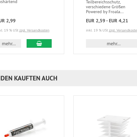
ushärtend
Teilbereichsschutz,
verschiedene Größen
Powered by Froala...
UR 2,99
EUR 2,59 - EUR 4,21
kl. 19 % USt
zzgl. Versandkosten
inkl. 19 % USt
zzgl. Versandkost
In den Warenkorb
mehr...
mehr...
DEN KAUFTEN AUCH