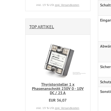
Schal
inkl. 19 % USt
zzgl. Versandkosten
Einga
TOP ARTIKEL
Abwär
Siche
Schutz
Thyristorsteller 1 x
Phasenanschnitt 230V 0 - 10V
Sonst
DC / 25 A
EUR 36,07
inkl. 19 % USt
zzgl. Versandkosten