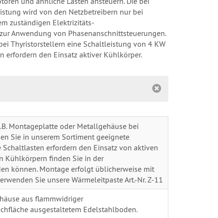
otoren und ähnliche Lasten ansteuern. Die bei
stung wird von den Netzbetreibern nur bei
em zuständigen Elektrizitäts-
n zur Anwendung von Phasenanschnittsteuerungen.
ei Thyristorstellern eine Schaltleistung von 4 KW
n erfordern den Einsatz aktiver Kühlkörper.
B. Montageplatte oder Metallgehäuse bei
den Sie in unserem Sortiment geeignete
e Schaltlasten erfordern den Einsatz von aktiven
 Kühlkörpern finden Sie in der
en können. Montage erfolgt üblicherweise mit
wenden Sie unsere Wärmeleitpaste Art.-Nr. Z-11
äuse aus flammwidriger
schfläche ausgestaltetem Edelstahlboden.