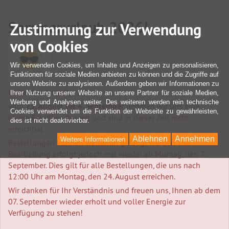
Sommerurlaub 2026!
Zustimmung zur Verwendung
von Cookies
Wir verwenden Cookies, um Inhalte und Anzeigen zu personalisieren,
Funktionen für soziale Medien anbieten zu können und die Zugriffe auf
unsere Website zu analysieren. Außerdem geben wir Informationen zu
Liebe Kundschaft,
Ihrer Nutzung unserer Website an unsere Partner für soziale Medien,
Werbung und Analysen weiter. Des weiteren werden rein technische
vom
25. August bis 4. September
nehmen wir uns eine
Cookies verwendet um die Funktion der Webseite zu gewährleisten,
kleine Familien-Auszeit und sind in dieser Zeit nicht
dies ist nicht deaktivierbar.
erreichbar.
Ablehnen
Annehmen
Weitere Informationen
Bestellungen können weiterhin getätigt werden. Die
Bearbeitung erfolgt jedoch erst wieder ab Montag, den 7.
September. Dies gilt für alle Bestellungen, die uns nach
12:00 Uhr am Montag, den 24. August erreichen.
Wir danken für Ihr Verständnis und freuen uns, Ihnen ab dem
07. September wieder erholt und voller Energie zur
Verfügung zu stehen!