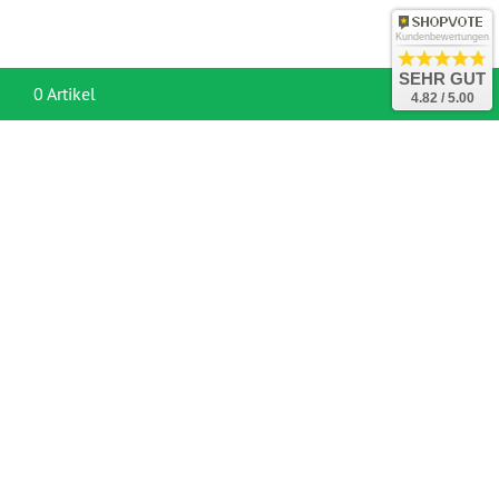
Kundenbewertungen
SEHR GUT
War
0 Artikel
4.82 / 5.00