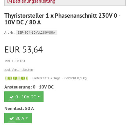
Bedienungsanleitung
Thyristorsteller 1 x Phasenanschnitt 230V 0 -
10V DC / 80 A
Art.Nr.:
SSR-804-10Vdc280V80A
EUR 53,64
inkl. 19 % USt
zzgl. Versandkosten
Sofort
Lieferzeit 1-2 Tage
Gewicht 0,1 kg
versandfähig,
Ansteuerung:
0 - 10V DC
ausreichende
Stückzahl
0 - 10V DC
Nennlast:
80 A
80 A