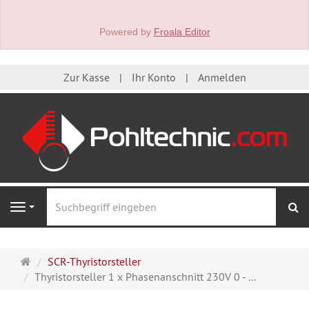
Powered by
Froala Editor
Zur Kasse
Ihr Konto
Anmelden
S
Navigation
Startseite
SCR-Thyristorsteller
Thyristorsteller 1 x Phasenanschnitt 230V 0 - ...